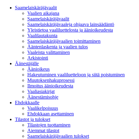
Saamelaiskäräjävaalit
Vaalien aikajana
Saamelaiskäräjävaalit
Saamelaiskäräjävaaleja ohjaava lainsäädäntö
Yleistietoa vaaliluettelosta ja äänioikeudesta
Vaalilautakunta
Saamelaiskäräjävaalien toimittaminen
Ääntenlaskenta ja vaalien tulos
Vaaleista valittaminen
Arkistointi
Äänestäjälle
Äänioikeus
Hakeutuminen vaaliluetteloon ja siitä poistuminen
Muutoksenhakuprosessi
Ilmoitus äänioikeudesta
Vaaliasiakirjat
Äänestämisohje
Ehdokkaalle
Vaalikelpoisuus
Ehdokkaan asettaminen
Tilastot ja tulokset
Tilastojen tuottaminen
Aiemmat tilastot
Saamelaiskäräjävaalien tulokset