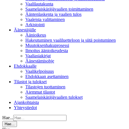
Vaalilautakunta
Saamelaiskäräjävaalien toimittaminen
Ääntenlaskenta ja vaalien tulos
Vaaleista valittaminen
Arkistointi
Äänestäjälle
Äänioikeus
Hakeutuminen vaaliluetteloon ja siitä poistuminen
Muutoksenhakuprosessi
Ilmoitus äänioikeudesta
Vaaliasiakirjat
Äänestämisohje
Ehdokkaalle
Vaalikelpoisuus
Ehdokkaan asettaminen
Tilastot ja tulokset
Tilastojen tuottaminen
Aiemmat tilastot
Saamelaiskäräjävaalien tulokset
Ajankohtaista
Yhteystiedot
Hae...
Hae...