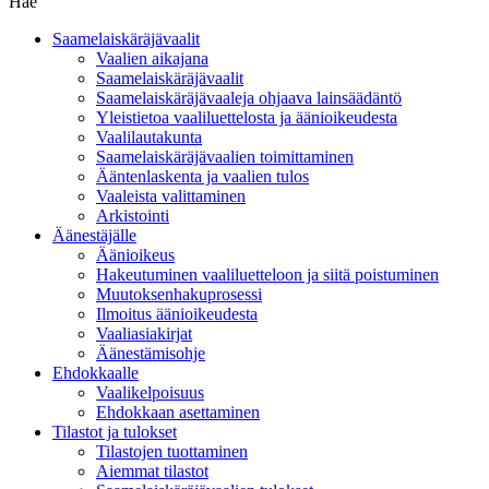
Hae
Saamelaiskäräjävaalit
Vaalien aikajana
Saamelaiskäräjävaalit
Saamelaiskäräjävaaleja ohjaava lainsäädäntö
Yleistietoa vaaliluettelosta ja äänioikeudesta
Vaalilautakunta
Saamelaiskäräjävaalien toimittaminen
Ääntenlaskenta ja vaalien tulos
Vaaleista valittaminen
Arkistointi
Äänestäjälle
Äänioikeus
Hakeutuminen vaaliluetteloon ja siitä poistuminen
Muutoksenhakuprosessi
Ilmoitus äänioikeudesta
Vaaliasiakirjat
Äänestämisohje
Ehdokkaalle
Vaalikelpoisuus
Ehdokkaan asettaminen
Tilastot ja tulokset
Tilastojen tuottaminen
Aiemmat tilastot