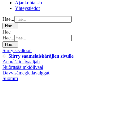
Ajankohtaista
Yhteystiedot
Hae...
Hae...
Hae
Hae...
Hae...
Siirry sisältöön
Siirry saamelaiskäräjien sivulle
Anarâškielâ
vaaljah
Nuõrttsääʹmǩiõll
vaal
Davvisámegiella
valggat
Suomi
fi