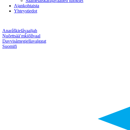
Saamelaiskäräjävaalien tulokset
Ajankohtaista
Yhteystiedot
Anarâškielâ
vaaljah
Nuõrttsääʹmǩiõll
vaal
Davvisámegiella
valggat
Suomi
fi