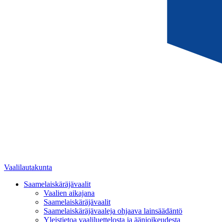
Vaalilautakunta
Saamelaiskäräjävaalit
Vaalien aikajana
Saamelaiskäräjävaalit
Saamelaiskäräjävaaleja ohjaava lainsäädäntö
Yleistietoa vaaliluettelosta ja äänioikeudesta