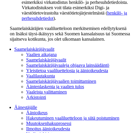
esimerkiksi virkatodistus henkilö- ja perhesuhdetiedoista.
Virkatodistuksen voit tilata esimerkiksi Digi- ja
väestötietovirastolta väestötietojärjestelmästä (
henkilö- ja
perhesuhdetiedot
).
Saamelaiskäräjien vaaliluetteloon merkitsemisen edellytyksenä
on lisäksi täysi-ikäisyys sekä Suomen kansalaisuus tai Suomessa
sijaitseva kotikunta, jos olet ulkomaan kansalainen.
Saamelaiskäräjävaalit
Vaalien aikajana
Saamelaiskäräjävaalit
Saamelaiskäräjävaaleja ohjaava lainsäädäntö
Yleistietoa vaaliluettelosta ja äänioikeudesta
Vaalilautakunta
Saamelaiskäräjävaalien toimittaminen
Ääntenlaskenta ja vaalien tulos
Vaaleista valittaminen
Arkistointi
Äänestäjälle
Äänioikeus
Hakeutuminen vaaliluetteloon ja siitä poistuminen
Muutoksenhakuprosessi
Ilmoitus äänioikeudesta