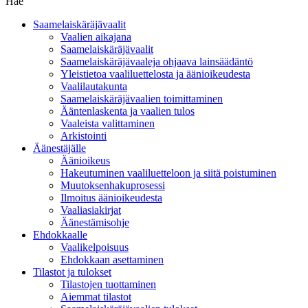
Hae
Saamelaiskäräjävaalit
Vaalien aikajana
Saamelaiskäräjävaalit
Saamelaiskäräjävaaleja ohjaava lainsäädäntö
Yleistietoa vaaliluettelosta ja äänioikeudesta
Vaalilautakunta
Saamelaiskäräjävaalien toimittaminen
Ääntenlaskenta ja vaalien tulos
Vaaleista valittaminen
Arkistointi
Äänestäjälle
Äänioikeus
Hakeutuminen vaaliluetteloon ja siitä poistuminen
Muutoksenhakuprosessi
Ilmoitus äänioikeudesta
Vaaliasiakirjat
Äänestämisohje
Ehdokkaalle
Vaalikelpoisuus
Ehdokkaan asettaminen
Tilastot ja tulokset
Tilastojen tuottaminen
Aiemmat tilastot