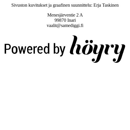
Sivuston kuvitukset ja graafinen suunnittelu: Erja Taskinen
Menesjärventie 2 A
99870 Inari
vaalit@samediggi.fi
Digi- ja mainostoimisto Höyry Rovaniemi ja Oulu