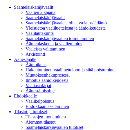
Saamelaiskäräjävaalit
Vaalien aikajana
Saamelaiskäräjävaalit
Saamelaiskäräjävaaleja ohjaava lainsäädäntö
Yleistietoa vaaliluettelosta ja äänioikeudesta
Vaalilautakunta
Saamelaiskäräjävaalien toimittaminen
Ääntenlaskenta ja vaalien tulos
Vaaleista valittaminen
Arkistointi
Äänestäjälle
Äänioikeus
Hakeutuminen vaaliluetteloon ja siitä poistuminen
Muutoksenhakuprosessi
Ilmoitus äänioikeudesta
Vaaliasiakirjat
Äänestämisohje
Ehdokkaalle
Vaalikelpoisuus
Ehdokkaan asettaminen
Tilastot ja tulokset
Tilastojen tuottaminen
Aiemmat tilastot
Saamelaiskäräjävaalien tulokset