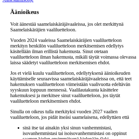
Äänioikeus
Voit äänestää saamelaiskäräjävaaleissa, jos olet merkittynä
Saamelaiskäräjien vaaliluetteloon.
Vuoden 2024 vaaleissa Saamelaiskäräjien vaaliluetteloon
merkityn henkilön vaaliluetteloon merkitsemisen edellytys
käsitellään ilman erillistä hakemusta. Sinut otetaan
vaaliluetteloon ilman hakemusta, mikäli täytät voimassa olevassa
laissa säädetyt vaaliluetteloon merkitsemisen ehdot.
Jos et vielä kuulu vaaliluetteloon, edellytyksenä äänioikeuden
käyttämiselle seuraavissa saamelaiskäräjävaaleissa on, että teet
hakemuksen vaaliluetteloon viimeistään vaalivuotta edeltävän
syyskuun loppuun mennessä. Vaalilautakunta käsittelee
hakemuksesi ja merkitsee sinut vaaliluetteloon, jos täytät
vaaliluetteloon merkitsemisen ehdot.
Sinulla on oikeus tulla merkityksi vuoden 2027 vaalien
vaaliluetteloon, jos pidät itseäsi saamelaisena, edellyttäen että
sinä itse tai ainakin yksi sinun vanhemmistasi,
isovanhemmistasi tai isoisovanhemmistasi on oppinut
saamen kielen ensimmäisenä kielenään (laki