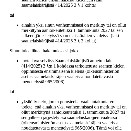
saamelaiskäräjistä 414/2025 3 § 1 kohta)
tai
ainakin yksi sinun vanhemmistasi on merkitty tai on ollut
merkittynä äänioikeutetuksi 1. tammikuuta 2027 tai sen
jälkeen järjestetyissä saamelaiskäräjien vaaleissa (laki
saamelaiskäräjistä 414/2025 3 § 2 kohta).
Sinun tulee liittää hakemukseesi joko
luotettava selvitys Saamelaiskäräjistä annetun lain
(414/2025) 3 §:n 1 kohdassa tarkoitetusta saamen kielen
oppimisesta ensimmäisenä kielenä (oikeusministeriön
asetus saamelaiskäräjien vaaleissa noudatettavasta
menettelystä 965/2006)
tai
yksilöity tieto, jonka perusteella vaalilautakunta voi
todeta, että ainakin yksi vanhemmistasi on merkitty tai on
ollut merkittynä äänioikeutetuksi 1. tammikuuta 2027 tai
sen jälkeen järjestetyissä saamelaiskäräjien vaaleissa
(oikeusministeriön asetus saamelaiskäräjien vaaleissa
noudatettavasta menettelystä 965/2006). Tämä voi olla