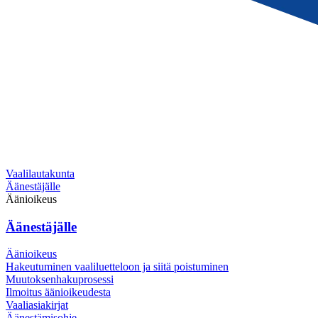
Vaalilautakunta
Äänestäjälle
Äänioikeus
Äänestäjälle
Äänioikeus
Hakeutuminen vaaliluetteloon ja siitä poistuminen
Muutoksenhakuprosessi
Ilmoitus äänioikeudesta
Vaaliasiakirjat
Äänestämisohje