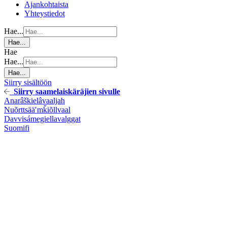
Ajankohtaista
Yhteystiedot
Hae...
Hae...
Hae
Hae...
Hae...
Siirry sisältöön
Siirry saamelaiskäräjien sivulle
Anarâškielâ
vaaljah
Nuõrttsääʹmǩiõll
vaal
Davvisámegiella
valggat
Suomi
fi