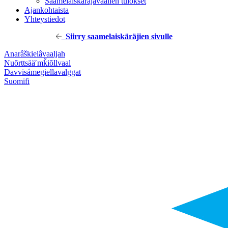
Saamelaiskäräjävaalien tulokset
Ajankohtaista
Yhteystiedot
Siirry saamelaiskäräjien sivulle
Anarâškielâ
vaaljah
Nuõrttsääʹmǩiõll
vaal
Davvisámegiella
valggat
Suomi
fi