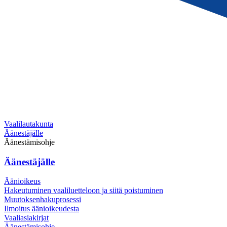
Vaalilautakunta
Äänestäjälle
Äänestämisohje
Äänestäjälle
Äänioikeus
Hakeutuminen vaaliluetteloon ja siitä poistuminen
Muutoksenhakuprosessi
Ilmoitus äänioikeudesta
Vaaliasiakirjat
Äänestämisohje