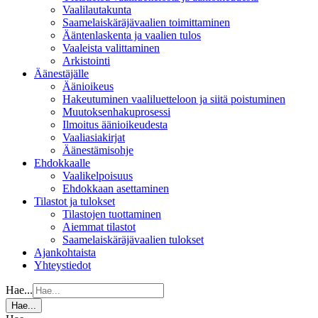
Vaalilautakunta
Saamelaiskäräjävaalien toimittaminen
Ääntenlaskenta ja vaalien tulos
Vaaleista valittaminen
Arkistointi
Äänestäjälle
Äänioikeus
Hakeutuminen vaaliluetteloon ja siitä poistuminen
Muutoksenhakuprosessi
Ilmoitus äänioikeudesta
Vaaliasiakirjat
Äänestämisohje
Ehdokkaalle
Vaalikelpoisuus
Ehdokkaan asettaminen
Tilastot ja tulokset
Tilastojen tuottaminen
Aiemmat tilastot
Saamelaiskäräjävaalien tulokset
Ajankohtaista
Yhteystiedot
Hae...
Hae...