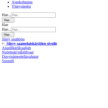
Ajankohtaista
Yhteystiedot
Hae...
Hae...
Hae
Hae...
Hae...
Siirry sisältöön
Siirry saamelaiskäräjien sivulle
Anarâškielâ
vaaljah
Nuõrttsääʹmǩiõll
vaal
Davvisámegiella
valggat
Suomi
fi