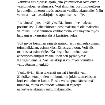
Varmista siis hyvissä ajoin, että yhteystietosi ovat oikein
väestötietojärjestelmässä. Voit ilmoittaa postitusosoitteen
ja puhelinnumeron myös suoraan vaalilautakunnalle. Näin
varmistat vaaliasiakirjojen saapumisen sinulle.
Jos äänestät postin välityksellä, sinun tulee maksaa
postitus itse. Lähetekuoren postimaksua ei ole maksettu
valmiiksi. Postittamisen vaihtoehtona voit käyttää myös
haluamaasi kansainvälistä kuriiripalvelua.
Voit myös toimittaa äänestysasiakirjasi vaalilautakunnan
toimipaikkaan, esimerkiksi äänestysautoon. Voit siis
matkustaa esimerkiksi Kaarasjoelta toimittamaan
äänestysasiakirjasi vaaliautoon sen pysähtyessä
Karigasniemellä. Vaaliasiakirjasi voi myös toimittaa
valtuuttamasi henkilö.
Vaalipäivän äänestyksessä saavat äänestää vain
äänioikeutetut, joiden kotikunta on jokin saamelaisten
kotiseutualueen kunta. Et siis voi saapua äänestämään
muualta, mutta voit tuoda valmiiksi täytetyt
äänestysasiakirjat vaalitoimikunnalle.