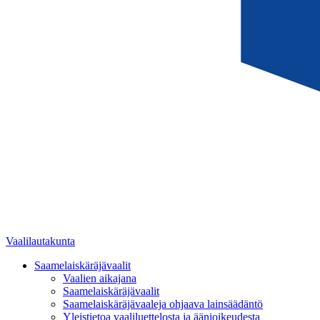
Vaalilautakunta
Saamelaiskäräjävaalit
Vaalien aikajana
Saamelaiskäräjävaalit
Saamelaiskäräjävaaleja ohjaava lainsäädäntö
Yleistietoa vaaliluettelosta ja äänioikeudesta