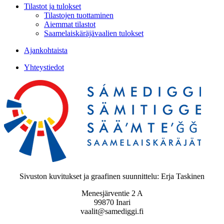
Tilastot ja tulokset
Tilastojen tuottaminen
Aiemmat tilastot
Saamelaiskäräjävaalien tulokset
Ajankohtaista
Yhteystiedot
Sivuston kuvitukset ja graafinen suunnittelu: Erja Taskinen
Menesjärventie 2 A
99870 Inari
vaalit@samediggi.fi