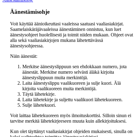
Äänestämisohje
Voit käyttää äänioikeuttasi vaaleissa saatuasi vaaliasiakirjat.
Saamelaiskäräjävaaleissa äänestäminen onnistuu, kun luet
äänestysohjeet huolellisesti ja toimit niiden mukaan. Ohjeet ovat
alla sekä vaaliasiakirjojen mukana lähetettävässä
äänestysohjeessa.
Näin äänestät:
Merkitse äänestyslippuun sen ehdokkaan numero, jota
äänestät. Merkitse numero selvästi äläkä kirjoita
äänestyslippuun muita merkintöjä.
Laita äänestyslippu vaalikuoreen ja sulje kuori. Älä
kirjoita vaalikuoreen muita merkintöjä.
Täytä lähetekirje.
Laita lähetekirje ja suljettu vaalikuori lähetekuoreen.
Sulje lähetekuori.
Voit laittaa lähetekuoreen myös ilmoituskorttisi. Silloin sinun ei
tarvitse merkitä lähetekirjeeseen muuta kuin allekirjoituksesi.
Kun olet täyttänyt vaaliasiakirjat ohjeiden mukaisesti, sinulla on
kaksi vaihtoehtoa toimittaa äänestysasiakirjasi