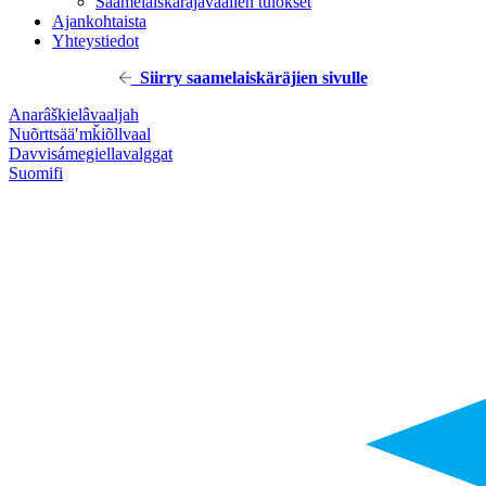
Saamelaiskäräjävaalien tulokset
Ajankohtaista
Yhteystiedot
Siirry saamelaiskäräjien sivulle
Anarâškielâ
vaaljah
Nuõrttsääʹmǩiõll
vaal
Davvisámegiella
valggat
Suomi
fi