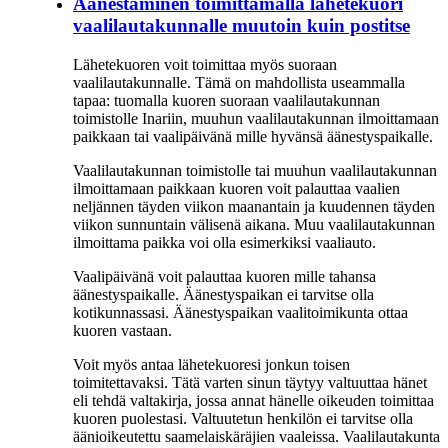
Äänestäminen toimittamalla lähetekuori
vaalilautakunnalle muutoin kuin postitse
Lähetekuoren voit toimittaa myös suoraan
vaalilautakunnalle. Tämä on mahdollista useammalla
tapaa: tuomalla kuoren suoraan vaalilautakunnan
toimistolle Inariin, muuhun vaalilautakunnan ilmoittamaan
paikkaan tai vaalipäivänä mille hyvänsä äänestyspaikalle.
Vaalilautakunnan toimistolle tai muuhun vaalilautakunnan
ilmoittamaan paikkaan kuoren voit palauttaa vaalien
neljännen täyden viikon maanantain ja kuudennen täyden
viikon sunnuntain välisenä aikana. Muu vaalilautakunnan
ilmoittama paikka voi olla esimerkiksi vaaliauto.
Vaalipäivänä voit palauttaa kuoren mille tahansa
äänestyspaikalle. Äänestyspaikan ei tarvitse olla
kotikunnassasi. Äänestyspaikan vaalitoimikunta ottaa
kuoren vastaan.
Voit myös antaa lähetekuoresi jonkun toisen
toimitettavaksi. Tätä varten sinun täytyy valtuuttaa hänet
eli tehdä valtakirja, jossa annat hänelle oikeuden toimittaa
kuoren puolestasi. Valtuutetun henkilön ei tarvitse olla
äänioikeutettu saamelaiskäräjien vaaleissa. Vaalilautakunta