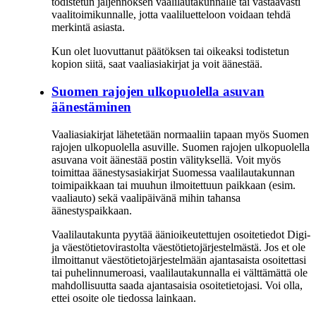
todistetun jäljennöksen vaalilautakunnalle tai vastaavasti
vaalitoimikunnalle, jotta vaaliluetteloon voidaan tehdä
merkintä asiasta.
Kun olet luovuttanut päätöksen tai oikeaksi todistetun
kopion siitä, saat vaaliasiakirjat ja voit äänestää.
Suomen rajojen ulkopuolella asuvan
äänestäminen
Vaaliasiakirjat lähetetään normaaliin tapaan myös Suomen
rajojen ulkopuolella asuville. Suomen rajojen ulkopuolella
asuvana voit äänestää postin välityksellä. Voit myös
toimittaa äänestysasiakirjat Suomessa vaalilautakunnan
toimipaikkaan tai muuhun ilmoitettuun paikkaan (esim.
vaaliauto) sekä vaalipäivänä mihin tahansa
äänestyspaikkaan.
Vaalilautakunta pyytää äänioikeutettujen osoitetiedot Digi-
ja väestötietovirastolta väestötietojärjestelmästä. Jos et ole
ilmoittanut väestötietojärjestelmään ajantasaista osoitettasi
tai puhelinnumeroasi, vaalilautakunnalla ei välttämättä ole
mahdollisuutta saada ajantasaisia osoitetietojasi. Voi olla,
ettei osoite ole tiedossa lainkaan.