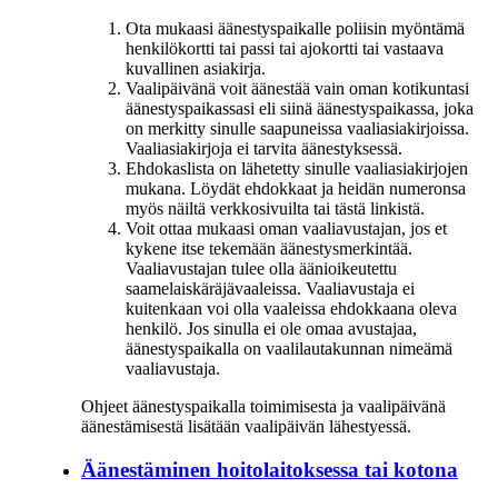
Ota mukaasi äänestyspaikalle poliisin myöntämä
henkilökortti tai passi tai ajokortti tai vastaava
kuvallinen asiakirja.
Vaalipäivänä voit äänestää vain oman kotikuntasi
äänestyspaikassasi eli siinä äänestyspaikassa, joka
on merkitty sinulle saapuneissa vaaliasiakirjoissa.
Vaaliasiakirjoja ei tarvita äänestyksessä.
Ehdokaslista on lähetetty sinulle vaaliasiakirjojen
mukana. Löydät ehdokkaat ja heidän numeronsa
myös näiltä verkkosivuilta tai tästä linkistä.
Voit ottaa mukaasi oman vaaliavustajan, jos et
kykene itse tekemään äänestysmerkintää.
Vaaliavustajan tulee olla äänioikeutettu
saamelaiskäräjävaaleissa. Vaaliavustaja ei
kuitenkaan voi olla vaaleissa ehdokkaana oleva
henkilö. Jos sinulla ei ole omaa avustajaa,
äänestyspaikalla on vaalilautakunnan nimeämä
vaaliavustaja.
Ohjeet äänestyspaikalla toimimisesta ja vaalipäivänä
äänestämisestä lisätään vaalipäivän lähestyessä.
Äänestäminen hoitolaitoksessa tai kotona