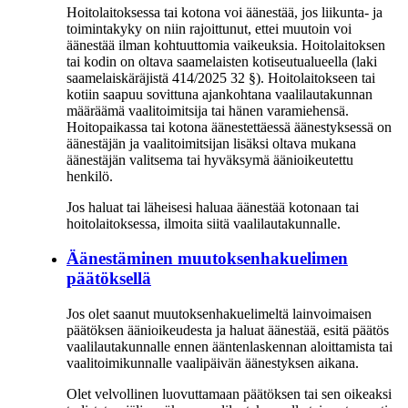
Hoitolaitoksessa tai kotona voi äänestää, jos liikunta- ja
toimintakyky on niin rajoittunut, ettei muutoin voi
äänestää ilman kohtuuttomia vaikeuksia. Hoitolaitoksen
tai kodin on oltava saamelaisten kotiseutualueella (laki
saamelaiskäräjistä 414/2025 32 §). Hoitolaitokseen tai
kotiin saapuu sovittuna ajankohtana vaalilautakunnan
määräämä vaalitoimitsija tai hänen varamiehensä.
Hoitopaikassa tai kotona äänestettäessä äänestyksessä on
äänestäjän ja vaalitoimitsijan lisäksi oltava mukana
äänestäjän valitsema tai hyväksymä äänioikeutettu
henkilö.
Jos haluat tai läheisesi haluaa äänestää kotonaan tai
hoitolaitoksessa, ilmoita siitä vaalilautakunnalle.
Äänestäminen muutoksenhakuelimen
päätöksellä
Jos olet saanut muutoksenhakuelimeltä lainvoimaisen
päätöksen äänioikeudesta ja haluat äänestää, esitä päätös
vaalilautakunnalle ennen ääntenlaskennan aloittamista tai
vaalitoimikunnalle vaalipäivän äänestyksen aikana.
Olet velvollinen luovuttamaan päätöksen tai sen oikeaksi