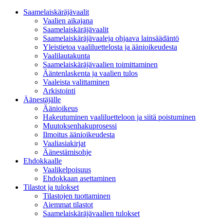
Saamelaiskäräjävaalit
Vaalien aikajana
Saamelaiskäräjävaalit
Saamelaiskäräjävaaleja ohjaava lainsäädäntö
Yleistietoa vaaliluettelosta ja äänioikeudesta
Vaalilautakunta
Saamelaiskäräjävaalien toimittaminen
Ääntenlaskenta ja vaalien tulos
Vaaleista valittaminen
Arkistointi
Äänestäjälle
Äänioikeus
Hakeutuminen vaaliluetteloon ja siitä poistuminen
Muutoksenhakuprosessi
Ilmoitus äänioikeudesta
Vaaliasiakirjat
Äänestämisohje
Ehdokkaalle
Vaalikelpoisuus
Ehdokkaan asettaminen
Tilastot ja tulokset
Tilastojen tuottaminen
Aiemmat tilastot
Saamelaiskäräjävaalien tulokset