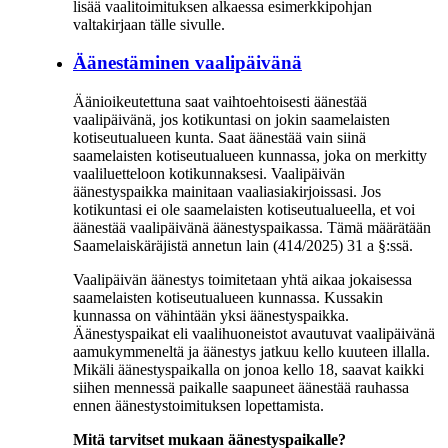
lisää vaalitoimituksen alkaessa esimerkkipohjan
valtakirjaan tälle sivulle.
Äänestäminen vaalipäivänä
Äänioikeutettuna saat vaihtoehtoisesti äänestää
vaalipäivänä, jos kotikuntasi on jokin saamelaisten
kotiseutualueen kunta. Saat äänestää vain siinä
saamelaisten kotiseutualueen kunnassa, joka on merkitty
vaaliluetteloon kotikunnaksesi. Vaalipäivän
äänestyspaikka mainitaan vaaliasiakirjoissasi. Jos
kotikuntasi ei ole saamelaisten kotiseutualueella, et voi
äänestää vaalipäivänä äänestyspaikassa. Tämä määrätään
Saamelaiskäräjistä annetun lain (414/2025) 31 a §:ssä.
Vaalipäivän äänestys toimitetaan yhtä aikaa jokaisessa
saamelaisten kotiseutualueen kunnassa. Kussakin
kunnassa on vähintään yksi äänestyspaikka.
Äänestyspaikat eli vaalihuoneistot avautuvat vaalipäivänä
aamukymmeneltä ja äänestys jatkuu kello kuuteen illalla.
Mikäli äänestyspaikalla on jonoa kello 18, saavat kaikki
siihen mennessä paikalle saapuneet äänestää rauhassa
ennen äänestystoimituksen lopettamista.
Mitä tarvitset mukaan äänestyspaikalle?