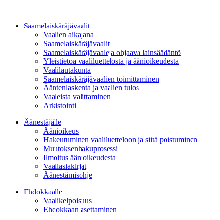
Saamelaiskäräjävaalit
Vaalien aikajana
Saamelaiskäräjävaalit
Saamelaiskäräjävaaleja ohjaava lainsäädäntö
Yleistietoa vaaliluettelosta ja äänioikeudesta
Vaalilautakunta
Saamelaiskäräjävaalien toimittaminen
Ääntenlaskenta ja vaalien tulos
Vaaleista valittaminen
Arkistointi
Äänestäjälle
Äänioikeus
Hakeutuminen vaaliluetteloon ja siitä poistuminen
Muutoksenhakuprosessi
Ilmoitus äänioikeudesta
Vaaliasiakirjat
Äänestämisohje
Ehdokkaalle
Vaalikelpoisuus
Ehdokkaan asettaminen