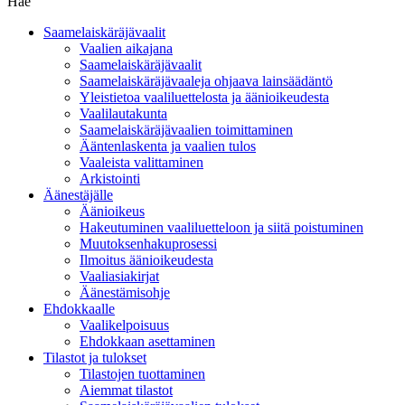
Hae
Saamelaiskäräjävaalit
Vaalien aikajana
Saamelaiskäräjävaalit
Saamelaiskäräjävaaleja ohjaava lainsäädäntö
Yleistietoa vaaliluettelosta ja äänioikeudesta
Vaalilautakunta
Saamelaiskäräjävaalien toimittaminen
Ääntenlaskenta ja vaalien tulos
Vaaleista valittaminen
Arkistointi
Äänestäjälle
Äänioikeus
Hakeutuminen vaaliluetteloon ja siitä poistuminen
Muutoksenhakuprosessi
Ilmoitus äänioikeudesta
Vaaliasiakirjat
Äänestämisohje
Ehdokkaalle
Vaalikelpoisuus
Ehdokkaan asettaminen
Tilastot ja tulokset
Tilastojen tuottaminen
Aiemmat tilastot