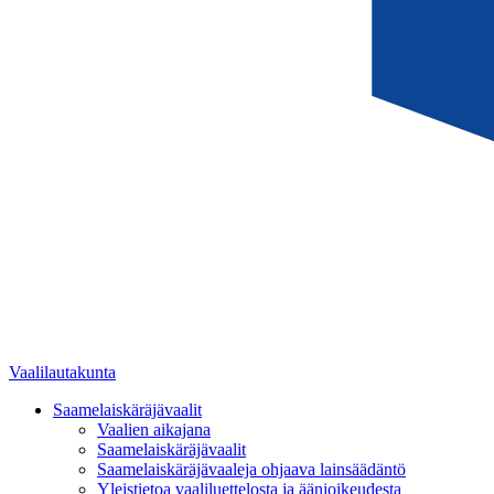
Vaalilautakunta
Saamelaiskäräjävaalit
Vaalien aikajana
Saamelaiskäräjävaalit
Saamelaiskäräjävaaleja ohjaava lainsäädäntö
Yleistietoa vaaliluettelosta ja äänioikeudesta