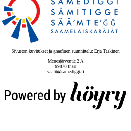
Sivuston kuvitukset ja graafinen suunnittelu: Erja Taskinen
Menesjärventie 2 A
99870 Inari
vaalit@samediggi.fi
Digi- ja mainostoimisto Höyry Rovaniemi ja Oulu