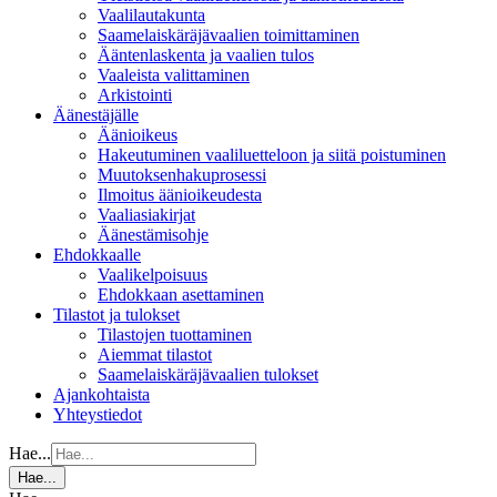
Vaalilautakunta
Saamelaiskäräjävaalien toimittaminen
Ääntenlaskenta ja vaalien tulos
Vaaleista valittaminen
Arkistointi
Äänestäjälle
Äänioikeus
Hakeutuminen vaaliluetteloon ja siitä poistuminen
Muutoksenhakuprosessi
Ilmoitus äänioikeudesta
Vaaliasiakirjat
Äänestämisohje
Ehdokkaalle
Vaalikelpoisuus
Ehdokkaan asettaminen
Tilastot ja tulokset
Tilastojen tuottaminen
Aiemmat tilastot
Saamelaiskäräjävaalien tulokset
Ajankohtaista
Yhteystiedot
Hae...
Hae...