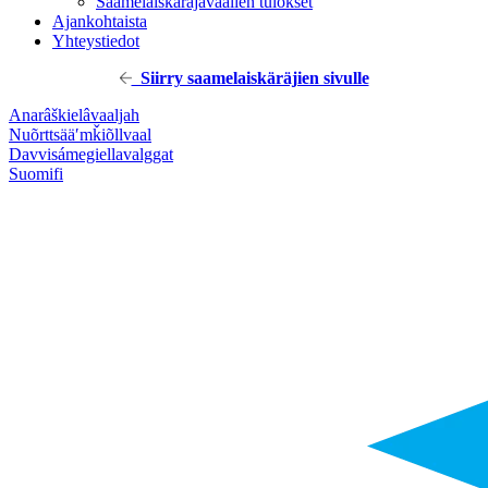
Saamelaiskäräjävaalien tulokset
Ajankohtaista
Yhteystiedot
Siirry saamelaiskäräjien sivulle
Anarâškielâ
vaaljah
Nuõrttsääʹmǩiõll
vaal
Davvisámegiella
valggat
Suomi
fi