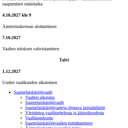
saapumisen määräaika
4.10.2027 klo 9
Ääntenlaskennan aloittaminen
7.10.2027
Vaalien tuloksen vahvistaminen
Talvi
1.12.2027
Uuden vaalikauden alkaminen
Saamelaiskäräjävaalit
Vaalien aikajana
Saamelaiskäräjävaalit
Saamelaiskäräjävaaleja ohjaava lainsäädäntö
Yleistietoa vaaliluettelosta ja äänioikeudesta
Vaalilautakunta
Saamelaiskäräjävaalien toimittaminen