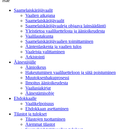
Hae
Saamelaiskäräjävaalit
Vaalien aikajana
Saamelaiskäräjävaalit
Saamelaiskäräjävaaleja ohjaava lainsäädäntö
Yleistietoa vaaliluettelosta ja äänioikeudesta
Vaalilautakunta
Saamelaiskäräjävaalien toimittaminen
Ääntenlaskenta ja vaalien tulos
Vaaleista valittaminen
Arkistointi
Äänestäjälle
Äänioikeus
Hakeutuminen vaaliluetteloon ja siitä poistuminen
Muutoksenhakuprosessi
Ilmoitus äänioikeudesta
Vaaliasiakirjat
Äänestämisohje
Ehdokkaalle
Vaalikelpoisuus
Ehdokkaan asettaminen
Tilastot ja tulokset
Tilastojen tuottaminen
Aiemmat tilastot