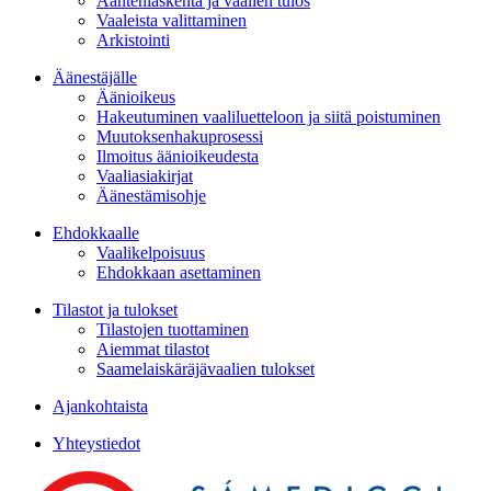
Ääntenlaskenta ja vaalien tulos
Vaaleista valittaminen
Arkistointi
Äänestäjälle
Äänioikeus
Hakeutuminen vaaliluetteloon ja siitä poistuminen
Muutoksenhakuprosessi
Ilmoitus äänioikeudesta
Vaaliasiakirjat
Äänestämisohje
Ehdokkaalle
Vaalikelpoisuus
Ehdokkaan asettaminen
Tilastot ja tulokset
Tilastojen tuottaminen
Aiemmat tilastot
Saamelaiskäräjävaalien tulokset
Ajankohtaista
Yhteystiedot