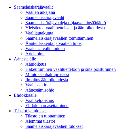
Saamelaiskäräjävaalit
Vaalien aikajana
Saamelaiskäräjävaalit
Saamelaiskäräjävaaleja ohjaava lainsäädäntö
Yleistietoa vaaliluettelosta ja äänioikeudesta
Vaalilautakunta
Saamelaiskäräjävaalien toimittaminen
Ääntenlaskenta ja vaalien tulos
Vaaleista valittaminen
Arkistointi
Äänestäjälle
Äänioikeus
Hakeutuminen vaaliluetteloon ja siitä poistuminen
Muutoksenhakuprosessi
Ilmoitus äänioikeudesta
Vaaliasiakirjat
Äänestämisohje
Ehdokkaalle
Vaalikelpoisuus
Ehdokkaan asettaminen
Tilastot ja tulokset
Tilastojen tuottaminen
Aiemmat tilastot
Saamelaiskäräjävaalien tulokset