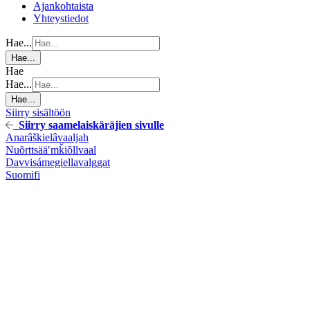
Ajankohtaista
Yhteystiedot
Hae...
Hae...
Hae
Hae...
Hae...
Siirry sisältöön
Siirry saamelaiskäräjien sivulle
Anarâškielâ
vaaljah
Nuõrttsääʹmǩiõll
vaal
Davvisámegiella
valggat
Suomi
fi