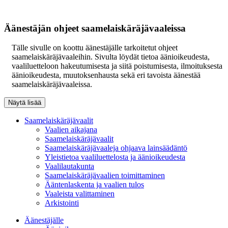
Äänestäjän ohjeet saamelaiskäräjävaaleissa
Tälle sivulle on koottu äänestäjälle tarkoitetut ohjeet
saamelaiskäräjävaaleihin. Sivulta löydät tietoa äänioikeudesta,
vaaliluetteloon hakeutumisesta ja siitä poistumisesta, ilmoituksesta
äänioikeudesta, muutoksenhausta sekä eri tavoista äänestää
saamelaiskäräjävaaleissa.
Saamelaiskäräjävaalit
Vaalien aikajana
Saamelaiskäräjävaalit
Saamelaiskäräjävaaleja ohjaava lainsäädäntö
Yleistietoa vaaliluettelosta ja äänioikeudesta
Vaalilautakunta
Saamelaiskäräjävaalien toimittaminen
Ääntenlaskenta ja vaalien tulos
Vaaleista valittaminen
Arkistointi
Äänestäjälle