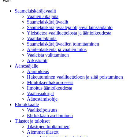
Hae
Saamelaiskäräjävaalit
Vaalien aikajana
Saamelaiskäräjävaalit
Saamelaiskäräjävaaleja ohjaava lainsäädäntö
Yleistietoa vaaliluettelosta ja äänioikeudesta
Vaalilautakunta
Saamelaiskäräjävaalien toimittaminen
Ääntenlaskenta ja vaalien tulos
Vaaleista valittaminen
Arkistointi
Äänestäjälle
Äänioikeus
Hakeutuminen vaaliluetteloon ja siitä poistuminen
Muutoksenhakuprosessi
Ilmoitus äänioikeudesta
Vaaliasiakirjat
Äänestämisohje
Ehdokkaalle
Vaalikelpoisuus
Ehdokkaan asettaminen
Tilastot ja tulokset
Tilastojen tuottaminen
Aiemmat tilastot