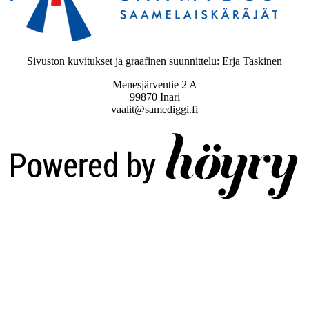
Sivuston kuvitukset ja graafinen suunnittelu: Erja Taskinen
Menesjärventie 2 A
99870 Inari
vaalit@samediggi.fi
Digi- ja mainostoimisto Höyry Rovaniemi ja Oulu