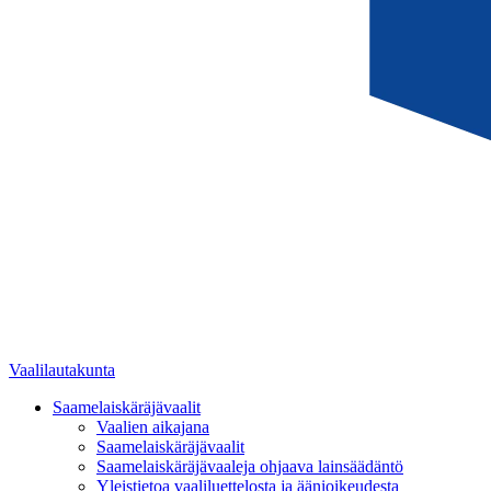
Vaalilautakunta
Saamelaiskäräjävaalit
Vaalien aikajana
Saamelaiskäräjävaalit
Saamelaiskäräjävaaleja ohjaava lainsäädäntö
Yleistietoa vaaliluettelosta ja äänioikeudesta