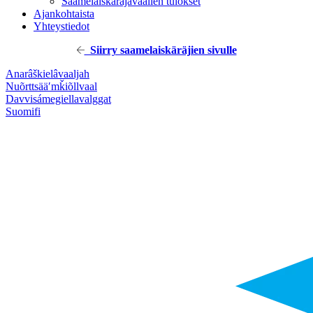
Saamelaiskäräjävaalien tulokset
Ajankohtaista
Yhteystiedot
Siirry saamelaiskäräjien sivulle
Anarâškielâ
vaaljah
Nuõrttsääʹmǩiõll
vaal
Davvisámegiella
valggat
Suomi
fi