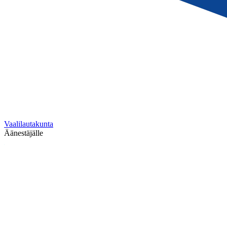
Vaalilautakunta
Äänestäjälle