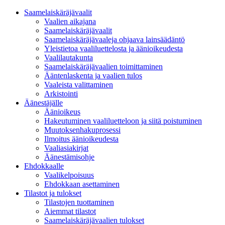
Saamelaiskäräjävaalit
Vaalien aikajana
Saamelaiskäräjävaalit
Saamelaiskäräjävaaleja ohjaava lainsäädäntö
Yleistietoa vaaliluettelosta ja äänioikeudesta
Vaalilautakunta
Saamelaiskäräjävaalien toimittaminen
Ääntenlaskenta ja vaalien tulos
Vaaleista valittaminen
Arkistointi
Äänestäjälle
Äänioikeus
Hakeutuminen vaaliluetteloon ja siitä poistuminen
Muutoksenhakuprosessi
Ilmoitus äänioikeudesta
Vaaliasiakirjat
Äänestämisohje
Ehdokkaalle
Vaalikelpoisuus
Ehdokkaan asettaminen
Tilastot ja tulokset
Tilastojen tuottaminen
Aiemmat tilastot
Saamelaiskäräjävaalien tulokset