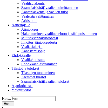
Vaalilautakunta
Saamelaiskäräjävaalien toimittaminen
Ääntenlaskenta ja vaalien tulos
Vaaleista valittaminen
Arkistointi
Äänestäjälle
Äänioikeus
Hakeutuminen vaaliluetteloon ja siitä poistuminen
Muutoksenhakuprosessi
Ilmoitus äänioikeudesta
Vaaliasiakirjat
Äänestämisohje
Ehdokkaalle
Vaalikelpoisuus
Ehdokkaan asettaminen
Tilastot ja tulokset
Tilastojen tuottaminen
Aiemmat tilastot
Saamelaiskäräjävaalien tulokset
Ajankohtaista
Yhteystiedot
Hae...
Hae...