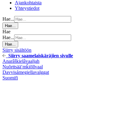
Ajankohtaista
Yhteystiedot
Hae...
Hae...
Hae
Hae...
Hae...
Siirry sisältöön
Siirry saamelaiskäräjien sivulle
Anarâškielâ
vaaljah
Nuõrttsääʹmǩiõll
vaal
Davvisámegiella
valggat
Suomi
fi