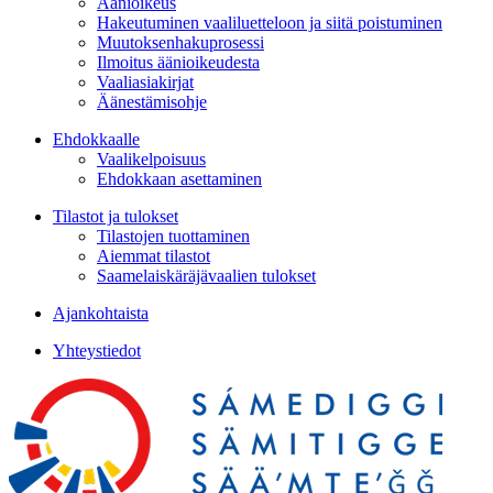
Äänioikeus
Hakeutuminen vaaliluetteloon ja siitä poistuminen
Muutoksenhakuprosessi
Ilmoitus äänioikeudesta
Vaaliasiakirjat
Äänestämisohje
Ehdokkaalle
Vaalikelpoisuus
Ehdokkaan asettaminen
Tilastot ja tulokset
Tilastojen tuottaminen
Aiemmat tilastot
Saamelaiskäräjävaalien tulokset
Ajankohtaista
Yhteystiedot