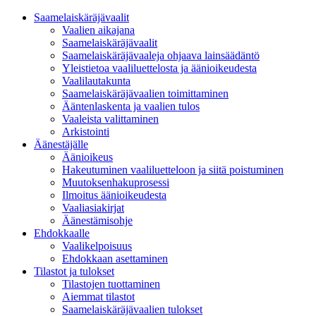
Saamelaiskäräjävaalit
Vaalien aikajana
Saamelaiskäräjävaalit
Saamelaiskäräjävaaleja ohjaava lainsäädäntö
Yleistietoa vaaliluettelosta ja äänioikeudesta
Vaalilautakunta
Saamelaiskäräjävaalien toimittaminen
Ääntenlaskenta ja vaalien tulos
Vaaleista valittaminen
Arkistointi
Äänestäjälle
Äänioikeus
Hakeutuminen vaaliluetteloon ja siitä poistuminen
Muutoksenhakuprosessi
Ilmoitus äänioikeudesta
Vaaliasiakirjat
Äänestämisohje
Ehdokkaalle
Vaalikelpoisuus
Ehdokkaan asettaminen
Tilastot ja tulokset
Tilastojen tuottaminen
Aiemmat tilastot
Saamelaiskäräjävaalien tulokset