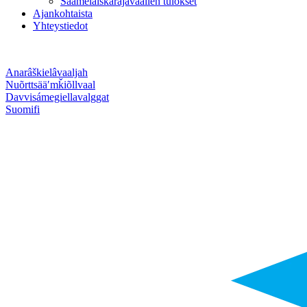
Saamelaiskäräjävaalien tulokset
Ajankohtaista
Yhteystiedot
Anarâškielâ
vaaljah
Nuõrttsääʹmǩiõll
vaal
Davvisámegiella
valggat
Suomi
fi