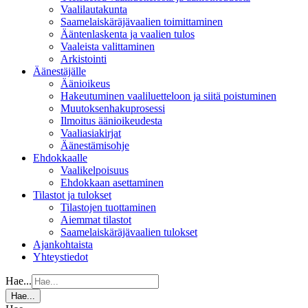
Vaalilautakunta
Saamelaiskäräjävaalien toimittaminen
Ääntenlaskenta ja vaalien tulos
Vaaleista valittaminen
Arkistointi
Äänestäjälle
Äänioikeus
Hakeutuminen vaaliluetteloon ja siitä poistuminen
Muutoksenhakuprosessi
Ilmoitus äänioikeudesta
Vaaliasiakirjat
Äänestämisohje
Ehdokkaalle
Vaalikelpoisuus
Ehdokkaan asettaminen
Tilastot ja tulokset
Tilastojen tuottaminen
Aiemmat tilastot
Saamelaiskäräjävaalien tulokset
Ajankohtaista
Yhteystiedot
Hae...
Hae...