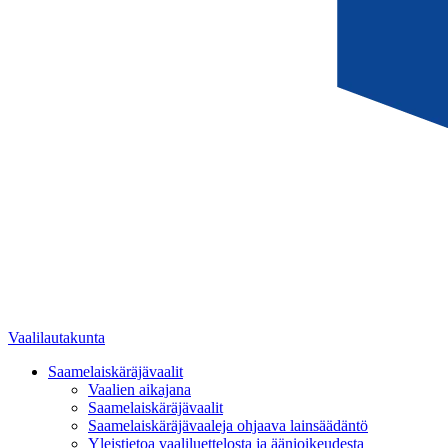
Vaalilautakunta
Saamelaiskäräjävaalit
Vaalien aikajana
Saamelaiskäräjävaalit
Saamelaiskäräjävaaleja ohjaava lainsäädäntö
Yleistietoa vaaliluettelosta ja äänioikeudesta