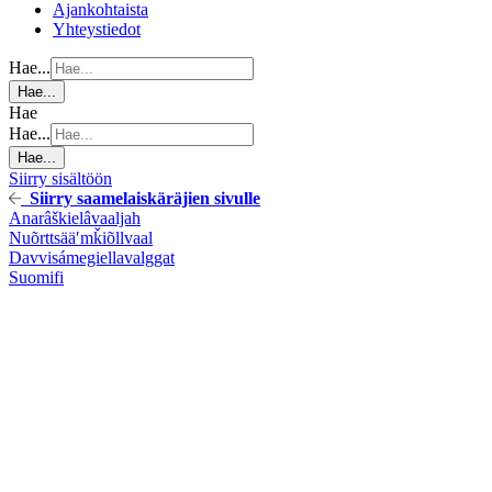
Ajankohtaista
Yhteystiedot
Hae...
Hae...
Hae
Hae...
Hae...
Siirry sisältöön
Siirry saamelaiskäräjien sivulle
Anarâškielâ
vaaljah
Nuõrttsääʹmǩiõll
vaal
Davvisámegiella
valggat
Suomi
fi