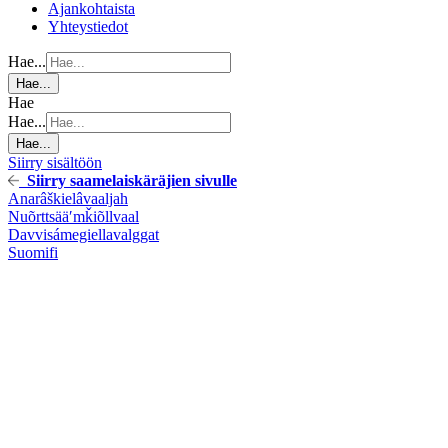
Ajankohtaista
Yhteystiedot
Hae...
Hae...
Hae
Hae...
Hae...
Siirry sisältöön
Siirry saamelaiskäräjien sivulle
Anarâškielâ
vaaljah
Nuõrttsääʹmǩiõll
vaal
Davvisámegiella
valggat
Suomi
fi