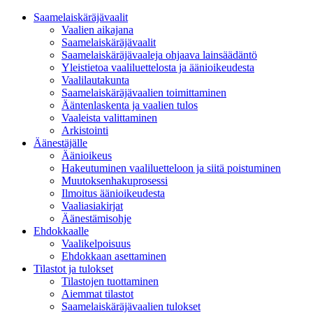
Saamelaiskäräjävaalit
Vaalien aikajana
Saamelaiskäräjävaalit
Saamelaiskäräjävaaleja ohjaava lainsäädäntö
Yleistietoa vaaliluettelosta ja äänioikeudesta
Vaalilautakunta
Saamelaiskäräjävaalien toimittaminen
Ääntenlaskenta ja vaalien tulos
Vaaleista valittaminen
Arkistointi
Äänestäjälle
Äänioikeus
Hakeutuminen vaaliluetteloon ja siitä poistuminen
Muutoksenhakuprosessi
Ilmoitus äänioikeudesta
Vaaliasiakirjat
Äänestämisohje
Ehdokkaalle
Vaalikelpoisuus
Ehdokkaan asettaminen
Tilastot ja tulokset
Tilastojen tuottaminen
Aiemmat tilastot
Saamelaiskäräjävaalien tulokset