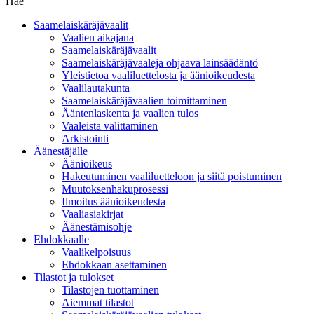
Hae
Saamelaiskäräjävaalit
Vaalien aikajana
Saamelaiskäräjävaalit
Saamelaiskäräjävaaleja ohjaava lainsäädäntö
Yleistietoa vaaliluettelosta ja äänioikeudesta
Vaalilautakunta
Saamelaiskäräjävaalien toimittaminen
Ääntenlaskenta ja vaalien tulos
Vaaleista valittaminen
Arkistointi
Äänestäjälle
Äänioikeus
Hakeutuminen vaaliluetteloon ja siitä poistuminen
Muutoksenhakuprosessi
Ilmoitus äänioikeudesta
Vaaliasiakirjat
Äänestämisohje
Ehdokkaalle
Vaalikelpoisuus
Ehdokkaan asettaminen
Tilastot ja tulokset
Tilastojen tuottaminen
Aiemmat tilastot