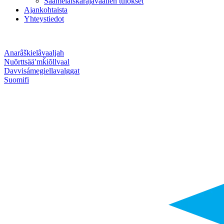
Saamelaiskäräjävaalien tulokset
Ajankohtaista
Yhteystiedot
Anarâškielâ
vaaljah
Nuõrttsääʹmǩiõll
vaal
Davvisámegiella
valggat
Suomi
fi