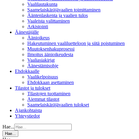
Vaalilautakunta
Saamelaiskäräjävaalien toimittaminen
Ääntenlaskenta ja vaalien tulos
Vaaleista valittaminen
Arkistointi
Äänestäjälle
Äänioikeus
Hakeutuminen vaaliluetteloon ja siitä poistuminen
Muutoksenhakuprosessi
Ilmoitus äänioikeudesta
Vaaliasiakirjat
Äänestämisohje
Ehdokkaalle
Vaalikelpoisuus
Ehdokkaan asettaminen
Tilastot ja tulokset
Tilastojen tuottaminen
Aiemmat tilastot
Saamelaiskäräjävaalien tulokset
Ajankohtaista
Yhteystiedot
Hae...
Hae...