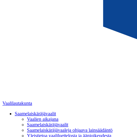
Vaalilautakunta
Saamelaiskäräjävaalit
Vaalien aikajana
Saamelaiskäräjävaalit
Saamelaiskäräjävaaleja ohjaava lainsäädäntö
Yleistietoa vaaliluettelosta ja äänioikeudesta