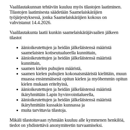
Vaalilautakunnan tehtäviin kuuluu myös tilastojen laatiminen.
Tilastojen laatimisesta säädetään Saamelaiskäräjien
työjärjestyksessä, jonka Saamelaiskäräjien kokous on
vahvistanut 14.4.2026.
Vaalilautakunta laatii kunkin saamelaiskäräjävaalien jälkeen
tilastot
äänioikeutettujen ja heidän jälkeläistensä määristä
saamelaisten kotiseutualueella kunnittain,
äänioikeutettujen ja heidän jälkeläistensä määristä
kunnittain,
saamen kielen puhujien määristä,
saamen kielen puhujien kokonaismääristä kielittäin, muun
muassa ensimmäisenä opitun kielen ja myöhemmin opitun
kielen mukaan eriteltyinä,
äänioikeutettujen ja heidän jälkeläistensä määristä
ikäryhmittäin Lapin hyvinvointialueella,
äänioikeutettujen ja heidän jälkeläistensä määristä
ikäryhmittäin kussakin kunnassa ja
muita tarvittavia tilastoja.
Mikäli tilastoitavaan ryhmään kuuluu alle kymmenen henkilöä,
tiedot on yhdistettävä anonymiteetin turvaamiseksi.