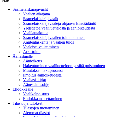
Hae
Saamelaiskäräjävaalit
Vaalien aikajana
Saamelaiskäräjävaalit
Saamelaiskäräjävaaleja ohjaava lainsäädäntö
Yleistietoa vaaliluettelosta ja äänioikeudesta
Vaalilautakunta
Saamelaiskäräjävaalien toimittaminen
Ääntenlaskenta ja vaalien tulos
Vaaleista valittaminen
Arkistointi
Äänestäjälle
Äänioikeus
Hakeutuminen vaaliluetteloon ja siitä poistuminen
Muutoksenhakuprosessi
Ilmoitus äänioikeudesta
Vaaliasiakirjat
Äänestämisohje
Ehdokkaalle
Vaalikelpoisuus
Ehdokkaan asettaminen
Tilastot ja tulokset
Tilastojen tuottaminen
Aiemmat tilastot