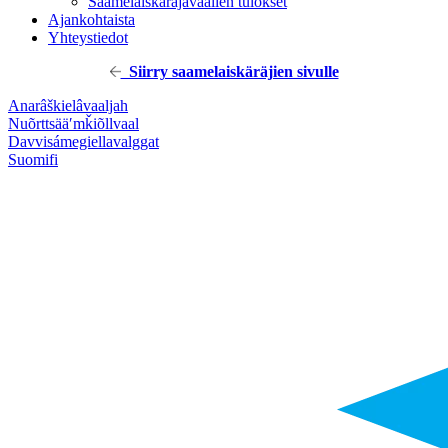
Saamelaiskäräjävaalien tulokset
Ajankohtaista
Yhteystiedot
Siirry saamelaiskäräjien sivulle
Anarâškielâ
vaaljah
Nuõrttsääʹmǩiõll
vaal
Davvisámegiella
valggat
Suomi
fi