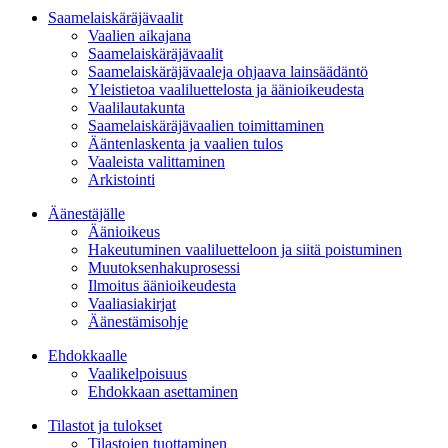
Saamelaiskäräjävaalit
Vaalien aikajana
Saamelaiskäräjävaalit
Saamelaiskäräjävaaleja ohjaava lainsäädäntö
Yleistietoa vaaliluettelosta ja äänioikeudesta
Vaalilautakunta
Saamelaiskäräjävaalien toimittaminen
Ääntenlaskenta ja vaalien tulos
Vaaleista valittaminen
Arkistointi
Äänestäjälle
Äänioikeus
Hakeutuminen vaaliluetteloon ja siitä poistuminen
Muutoksenhakuprosessi
Ilmoitus äänioikeudesta
Vaaliasiakirjat
Äänestämisohje
Ehdokkaalle
Vaalikelpoisuus
Ehdokkaan asettaminen
Tilastot ja tulokset
Tilastojen tuottaminen