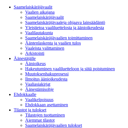
Saamelaiskäräjävaalit
Vaalien aikajana
Saamelaiskäräjävaalit
Saamelaiskäräjävaaleja ohjaava lainsäädäntö
Yleistietoa vaaliluettelosta ja äänioikeudesta
Vaalilautakunta
Saamelaiskäräjävaalien toimittaminen
Ääntenlaskenta ja vaalien tulos
Vaaleista valittaminen
Arkistointi
Äänestäjälle
Äänioikeus
Hakeutuminen vaaliluetteloon ja siitä poistuminen
Muutoksenhakuprosessi
Ilmoitus äänioikeudesta
Vaaliasiakirjat
Äänestämisohje
Ehdokkaalle
Vaalikelpoisuus
Ehdokkaan asettaminen
Tilastot ja tulokset
Tilastojen tuottaminen
Aiemmat tilastot
Saamelaiskäräjävaalien tulokset