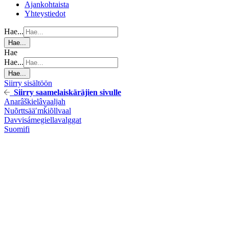
Ajankohtaista
Yhteystiedot
Hae...
Hae...
Hae
Hae...
Hae...
Siirry sisältöön
Siirry saamelaiskäräjien sivulle
Anarâškielâ
vaaljah
Nuõrttsääʹmǩiõll
vaal
Davvisámegiella
valggat
Suomi
fi