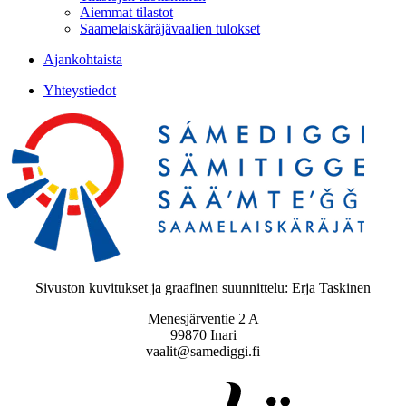
Aiemmat tilastot
Saamelaiskäräjävaalien tulokset
Ajankohtaista
Yhteystiedot
Sivuston kuvitukset ja graafinen suunnittelu: Erja Taskinen
Menesjärventie 2 A
99870 Inari
vaalit@samediggi.fi
Digi- ja mainostoimisto Höyry Rovaniemi ja Oulu