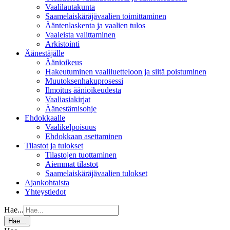
Vaalilautakunta
Saamelaiskäräjävaalien toimittaminen
Ääntenlaskenta ja vaalien tulos
Vaaleista valittaminen
Arkistointi
Äänestäjälle
Äänioikeus
Hakeutuminen vaaliluetteloon ja siitä poistuminen
Muutoksenhakuprosessi
Ilmoitus äänioikeudesta
Vaaliasiakirjat
Äänestämisohje
Ehdokkaalle
Vaalikelpoisuus
Ehdokkaan asettaminen
Tilastot ja tulokset
Tilastojen tuottaminen
Aiemmat tilastot
Saamelaiskäräjävaalien tulokset
Ajankohtaista
Yhteystiedot
Hae...
Hae...