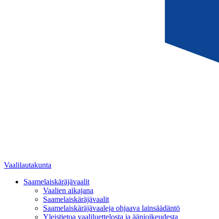
Vaalilautakunta
Saamelaiskäräjävaalit
Vaalien aikajana
Saamelaiskäräjävaalit
Saamelaiskäräjävaaleja ohjaava lainsäädäntö
Yleistietoa vaaliluettelosta ja äänioikeudesta