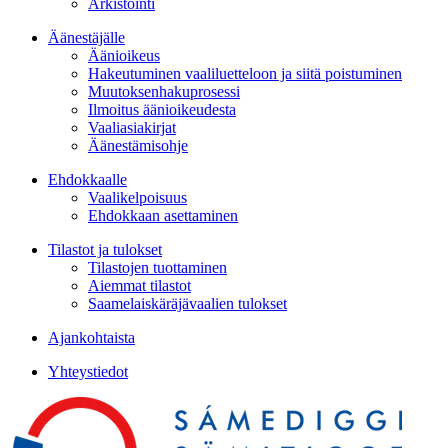
Arkistointi
Äänestäjälle
Äänioikeus
Hakeutuminen vaaliluetteloon ja siitä poistuminen
Muutoksenhakuprosessi
Ilmoitus äänioikeudesta
Vaaliasiakirjat
Äänestämisohje
Ehdokkaalle
Vaalikelpoisuus
Ehdokkaan asettaminen
Tilastot ja tulokset
Tilastojen tuottaminen
Aiemmat tilastot
Saamelaiskäräjävaalien tulokset
Ajankohtaista
Yhteystiedot