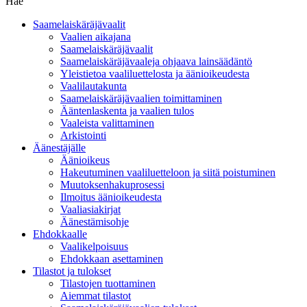
Hae
Saamelaiskäräjävaalit
Vaalien aikajana
Saamelaiskäräjävaalit
Saamelaiskäräjävaaleja ohjaava lainsäädäntö
Yleistietoa vaaliluettelosta ja äänioikeudesta
Vaalilautakunta
Saamelaiskäräjävaalien toimittaminen
Ääntenlaskenta ja vaalien tulos
Vaaleista valittaminen
Arkistointi
Äänestäjälle
Äänioikeus
Hakeutuminen vaaliluetteloon ja siitä poistuminen
Muutoksenhakuprosessi
Ilmoitus äänioikeudesta
Vaaliasiakirjat
Äänestämisohje
Ehdokkaalle
Vaalikelpoisuus
Ehdokkaan asettaminen
Tilastot ja tulokset
Tilastojen tuottaminen
Aiemmat tilastot