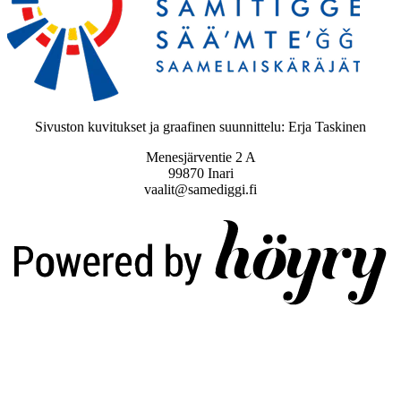
Sivuston kuvitukset ja graafinen suunnittelu: Erja Taskinen
Menesjärventie 2 A
99870 Inari
vaalit@samediggi.fi
Digi- ja mainostoimisto Höyry Rovaniemi ja Oulu