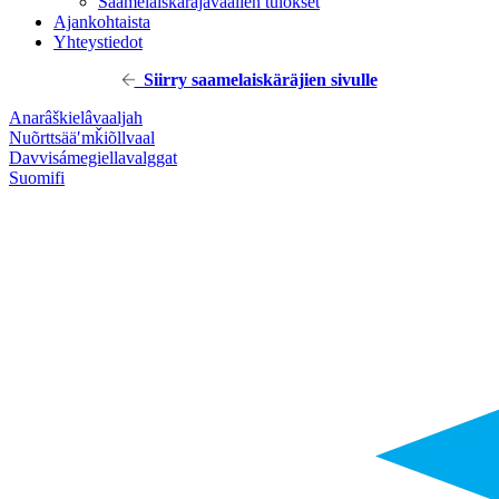
Saamelaiskäräjävaalien tulokset
Ajankohtaista
Yhteystiedot
Siirry saamelaiskäräjien sivulle
Anarâškielâ
vaaljah
Nuõrttsääʹmǩiõll
vaal
Davvisámegiella
valggat
Suomi
fi