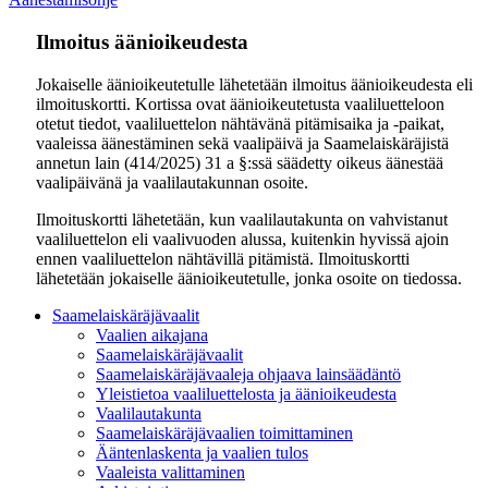
Ilmoitus äänioikeudesta
Jokaiselle äänioikeutetulle lähetetään ilmoitus äänioikeudesta eli
ilmoituskortti. Kortissa ovat äänioikeutetusta vaaliluetteloon
otetut tiedot, vaaliluettelon nähtävänä pitämisaika ja -paikat,
vaaleissa äänestäminen sekä vaalipäivä ja Saamelaiskäräjistä
annetun lain (414/2025) 31 a §:ssä säädetty oikeus äänestää
vaalipäivänä ja vaalilautakunnan osoite.
Ilmoituskortti lähetetään, kun vaalilautakunta on vahvistanut
vaaliluettelon eli vaalivuoden alussa, kuitenkin hyvissä ajoin
ennen vaaliluettelon nähtävillä pitämistä. Ilmoituskortti
lähetetään jokaiselle äänioikeutetulle, jonka osoite on tiedossa.
Saamelaiskäräjävaalit
Vaalien aikajana
Saamelaiskäräjävaalit
Saamelaiskäräjävaaleja ohjaava lainsäädäntö
Yleistietoa vaaliluettelosta ja äänioikeudesta
Vaalilautakunta
Saamelaiskäräjävaalien toimittaminen
Ääntenlaskenta ja vaalien tulos
Vaaleista valittaminen