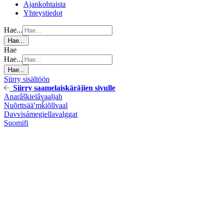
Ajankohtaista
Yhteystiedot
Hae...
Hae...
Hae
Hae...
Hae...
Siirry sisältöön
Siirry saamelaiskäräjien sivulle
Anarâškielâ
vaaljah
Nuõrttsääʹmǩiõll
vaal
Davvisámegiella
valggat
Suomi
fi