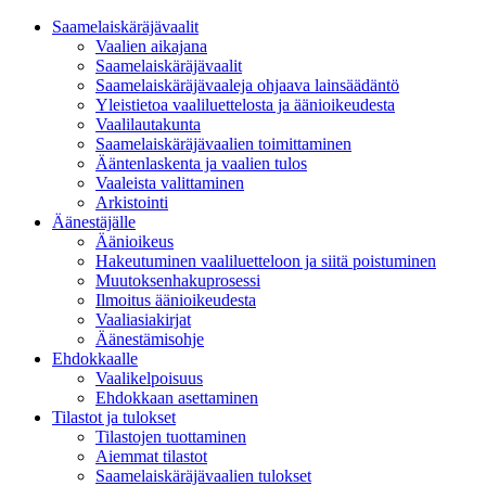
Saamelaiskäräjävaalit
Vaalien aikajana
Saamelaiskäräjävaalit
Saamelaiskäräjävaaleja ohjaava lainsäädäntö
Yleistietoa vaaliluettelosta ja äänioikeudesta
Vaalilautakunta
Saamelaiskäräjävaalien toimittaminen
Ääntenlaskenta ja vaalien tulos
Vaaleista valittaminen
Arkistointi
Äänestäjälle
Äänioikeus
Hakeutuminen vaaliluetteloon ja siitä poistuminen
Muutoksenhakuprosessi
Ilmoitus äänioikeudesta
Vaaliasiakirjat
Äänestämisohje
Ehdokkaalle
Vaalikelpoisuus
Ehdokkaan asettaminen
Tilastot ja tulokset
Tilastojen tuottaminen
Aiemmat tilastot
Saamelaiskäräjävaalien tulokset