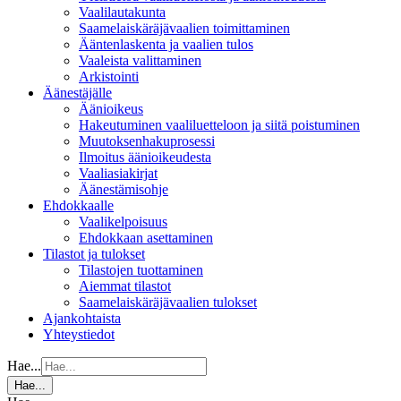
Vaalilautakunta
Saamelaiskäräjävaalien toimittaminen
Ääntenlaskenta ja vaalien tulos
Vaaleista valittaminen
Arkistointi
Äänestäjälle
Äänioikeus
Hakeutuminen vaaliluetteloon ja siitä poistuminen
Muutoksenhakuprosessi
Ilmoitus äänioikeudesta
Vaaliasiakirjat
Äänestämisohje
Ehdokkaalle
Vaalikelpoisuus
Ehdokkaan asettaminen
Tilastot ja tulokset
Tilastojen tuottaminen
Aiemmat tilastot
Saamelaiskäräjävaalien tulokset
Ajankohtaista
Yhteystiedot
Hae...
Hae...