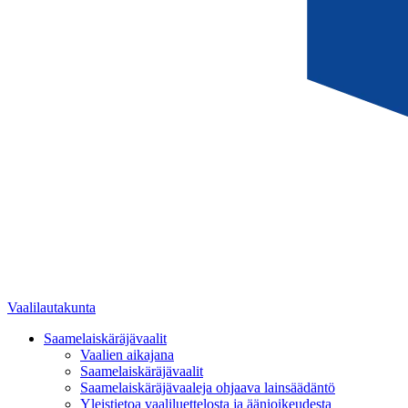
Vaalilautakunta
Saamelaiskäräjävaalit
Vaalien aikajana
Saamelaiskäräjävaalit
Saamelaiskäräjävaaleja ohjaava lainsäädäntö
Yleistietoa vaaliluettelosta ja äänioikeudesta