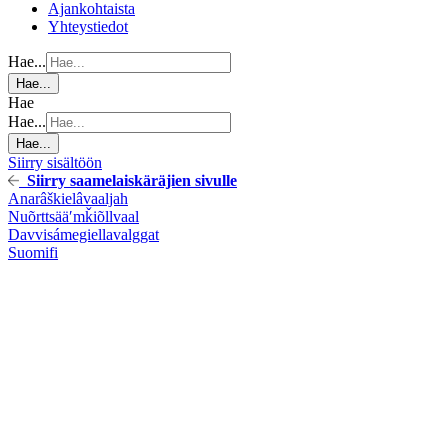
Ajankohtaista
Yhteystiedot
Hae...
Hae...
Hae
Hae...
Hae...
Siirry sisältöön
Siirry saamelaiskäräjien sivulle
Anarâškielâ
vaaljah
Nuõrttsääʹmǩiõll
vaal
Davvisámegiella
valggat
Suomi
fi