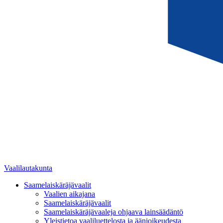
Vaalilautakunta
Saamelaiskäräjävaalit
Vaalien aikajana
Saamelaiskäräjävaalit
Saamelaiskäräjävaaleja ohjaava lainsäädäntö
Yleistietoa vaaliluettelosta ja äänioikeudesta