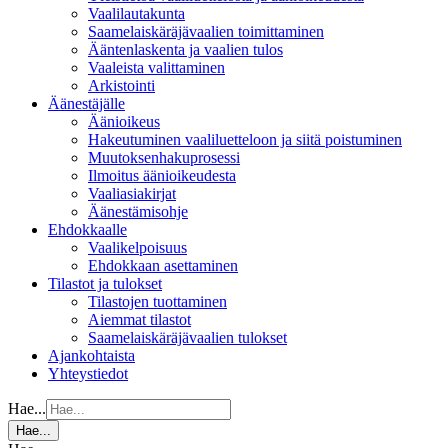
Vaalilautakunta
Saamelaiskäräjävaalien toimittaminen
Ääntenlaskenta ja vaalien tulos
Vaaleista valittaminen
Arkistointi
Äänestäjälle
Äänioikeus
Hakeutuminen vaaliluetteloon ja siitä poistuminen
Muutoksenhakuprosessi
Ilmoitus äänioikeudesta
Vaaliasiakirjat
Äänestämisohje
Ehdokkaalle
Vaalikelpoisuus
Ehdokkaan asettaminen
Tilastot ja tulokset
Tilastojen tuottaminen
Aiemmat tilastot
Saamelaiskäräjävaalien tulokset
Ajankohtaista
Yhteystiedot
Hae...
Hae...