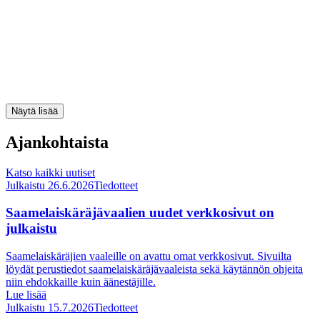
Ajankohtaista
Katso kaikki uutiset
Julkaistu 26.6.2026
Tiedotteet
Saamelaiskäräjävaalien uudet verkkosivut on
julkaistu
Saamelaiskäräjien vaaleille on avattu omat verkkosivut. Sivuilta
löydät perustiedot saamelaiskäräjävaaleista sekä käytännön ohjeita
niin ehdokkaille kuin äänestäjille.
Lue lisää
Julkaistu 15.7.2026
Tiedotteet