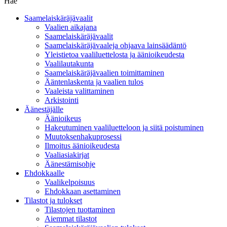
Hae
Saamelaiskäräjävaalit
Vaalien aikajana
Saamelaiskäräjävaalit
Saamelaiskäräjävaaleja ohjaava lainsäädäntö
Yleistietoa vaaliluettelosta ja äänioikeudesta
Vaalilautakunta
Saamelaiskäräjävaalien toimittaminen
Ääntenlaskenta ja vaalien tulos
Vaaleista valittaminen
Arkistointi
Äänestäjälle
Äänioikeus
Hakeutuminen vaaliluetteloon ja siitä poistuminen
Muutoksenhakuprosessi
Ilmoitus äänioikeudesta
Vaaliasiakirjat
Äänestämisohje
Ehdokkaalle
Vaalikelpoisuus
Ehdokkaan asettaminen
Tilastot ja tulokset
Tilastojen tuottaminen
Aiemmat tilastot