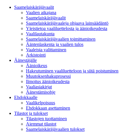
Saamelaiskäräjävaalit
Vaalien aikajana
Saamelaiskäräjävaalit
Saamelaiskäräjävaaleja ohjaava lainsäädäntö
Yleistietoa vaaliluettelosta ja äänioikeudesta
Vaalilautakunta
Saamelaiskäräjävaalien toimittaminen
Ääntenlaskenta ja vaalien tulos
Vaaleista valittaminen
Arkistointi
Äänestäjälle
Äänioikeus
Hakeutuminen vaaliluetteloon ja siitä poistuminen
Muutoksenhakuprosessi
Ilmoitus äänioikeudesta
Vaaliasiakirjat
Äänestämisohje
Ehdokkaalle
Vaalikelpoisuus
Ehdokkaan asettaminen
Tilastot ja tulokset
Tilastojen tuottaminen
Aiemmat tilastot
Saamelaiskäräjävaalien tulokset