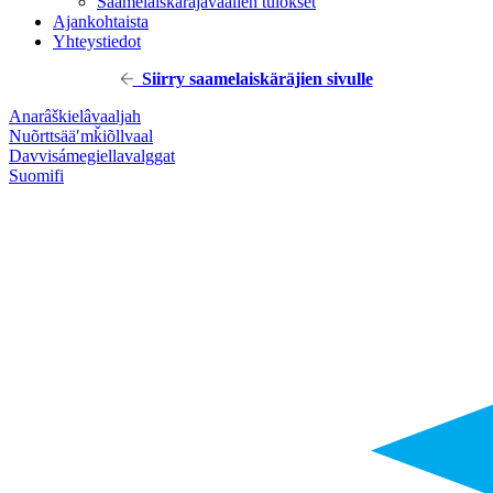
Saamelaiskäräjävaalien tulokset
Ajankohtaista
Yhteystiedot
Siirry saamelaiskäräjien sivulle
Anarâškielâ
vaaljah
Nuõrttsääʹmǩiõll
vaal
Davvisámegiella
valggat
Suomi
fi