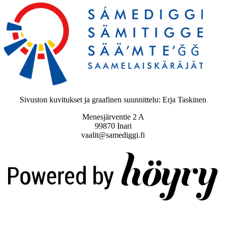
Sivuston kuvitukset ja graafinen suunnittelu: Erja Taskinen
Menesjärventie 2 A
99870 Inari
vaalit@samediggi.fi
Digi- ja mainostoimisto Höyry Rovaniemi ja Oulu