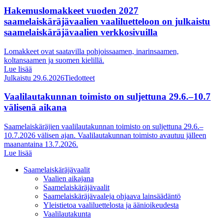
Hakemuslomakkeet vuoden 2027
saamelaiskäräjävaalien vaaliluetteloon on julkaistu
saamelaiskäräjävaalien verkkosivuilla
Lomakkeet ovat saatavilla pohjoissaamen, inarinsaamen,
koltansaamen ja suomen kielillä.
Lue lisää
Julkaistu 29.6.2026
Tiedotteet
Vaalilautakunnan toimisto on suljettuna 29.6.–10.7
välisenä aikana
Saamelaiskäräjien vaalilautakunnan toimisto on suljettuna 29.6.–
10.7.2026 välisen ajan. Vaalilautakunnan toimisto avautuu jälleen
maanantaina 13.7.2026.
Lue lisää
Saamelaiskäräjävaalit
Vaalien aikajana
Saamelaiskäräjävaalit
Saamelaiskäräjävaaleja ohjaava lainsäädäntö
Yleistietoa vaaliluettelosta ja äänioikeudesta
Vaalilautakunta