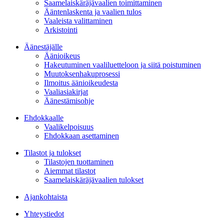
Saamelaiskäräjävaalien toimittaminen
Ääntenlaskenta ja vaalien tulos
Vaaleista valittaminen
Arkistointi
Äänestäjälle
Äänioikeus
Hakeutuminen vaaliluetteloon ja siitä poistuminen
Muutoksenhakuprosessi
Ilmoitus äänioikeudesta
Vaaliasiakirjat
Äänestämisohje
Ehdokkaalle
Vaalikelpoisuus
Ehdokkaan asettaminen
Tilastot ja tulokset
Tilastojen tuottaminen
Aiemmat tilastot
Saamelaiskäräjävaalien tulokset
Ajankohtaista
Yhteystiedot