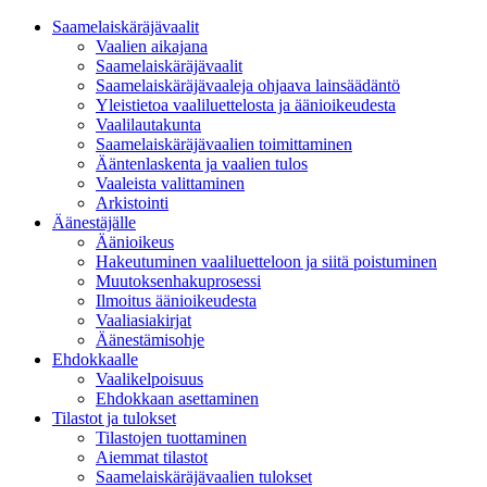
Saamelaiskäräjävaalit
Vaalien aikajana
Saamelaiskäräjävaalit
Saamelaiskäräjävaaleja ohjaava lainsäädäntö
Yleistietoa vaaliluettelosta ja äänioikeudesta
Vaalilautakunta
Saamelaiskäräjävaalien toimittaminen
Ääntenlaskenta ja vaalien tulos
Vaaleista valittaminen
Arkistointi
Äänestäjälle
Äänioikeus
Hakeutuminen vaaliluetteloon ja siitä poistuminen
Muutoksenhakuprosessi
Ilmoitus äänioikeudesta
Vaaliasiakirjat
Äänestämisohje
Ehdokkaalle
Vaalikelpoisuus
Ehdokkaan asettaminen
Tilastot ja tulokset
Tilastojen tuottaminen
Aiemmat tilastot
Saamelaiskäräjävaalien tulokset