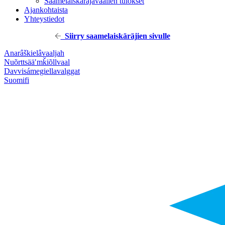
Saamelaiskäräjävaalien tulokset
Ajankohtaista
Yhteystiedot
Siirry saamelaiskäräjien sivulle
Anarâškielâ
vaaljah
Nuõrttsääʹmǩiõll
vaal
Davvisámegiella
valggat
Suomi
fi