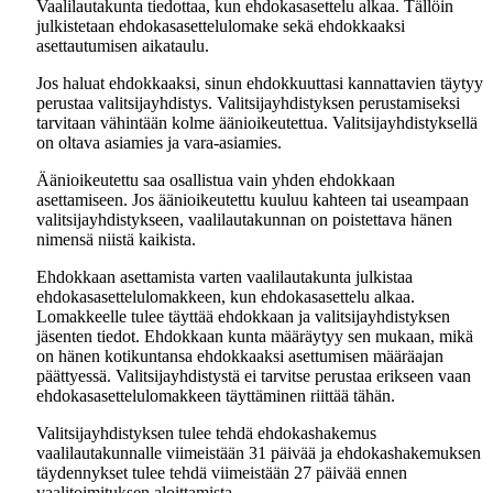
Vaalilautakunta tiedottaa, kun ehdokasasettelu alkaa. Tällöin
julkistetaan ehdokasasettelulomake sekä ehdokkaaksi
asettautumisen aikataulu.
Jos haluat ehdokkaaksi, sinun ehdokkuuttasi kannattavien täytyy
perustaa valitsijayhdistys. Valitsijayhdistyksen perustamiseksi
tarvitaan vähintään kolme äänioikeutettua. Valitsijayhdistyksellä
on oltava asiamies ja vara-asiamies.
Äänioikeutettu saa osallistua vain yhden ehdokkaan
asettamiseen. Jos äänioikeutettu kuuluu kahteen tai useampaan
valitsijayhdistykseen, vaalilautakunnan on poistettava hänen
nimensä niistä kaikista.
Ehdokkaan asettamista varten vaalilautakunta julkistaa
ehdokasasettelulomakkeen, kun ehdokasasettelu alkaa.
Lomakkeelle tulee täyttää ehdokkaan ja valitsijayhdistyksen
jäsenten tiedot. Ehdokkaan kunta määräytyy sen mukaan, mikä
on hänen kotikuntansa ehdokkaaksi asettumisen määräajan
päättyessä. Valitsijayhdistystä ei tarvitse perustaa erikseen vaan
ehdokasasettelulomakkeen täyttäminen riittää tähän.
Valitsijayhdistyksen tulee tehdä ehdokashakemus
vaalilautakunnalle viimeistään 31 päivää ja ehdokashakemuksen
täydennykset tulee tehdä viimeistään 27 päivää ennen
vaalitoimituksen aloittamista.