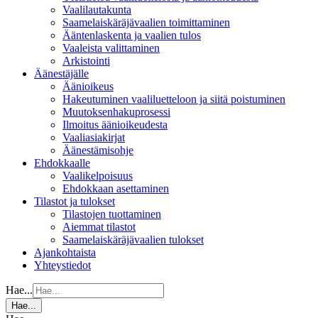
Vaalilautakunta
Saamelaiskäräjävaalien toimittaminen
Ääntenlaskenta ja vaalien tulos
Vaaleista valittaminen
Arkistointi
Äänestäjälle
Äänioikeus
Hakeutuminen vaaliluetteloon ja siitä poistuminen
Muutoksenhakuprosessi
Ilmoitus äänioikeudesta
Vaaliasiakirjat
Äänestämisohje
Ehdokkaalle
Vaalikelpoisuus
Ehdokkaan asettaminen
Tilastot ja tulokset
Tilastojen tuottaminen
Aiemmat tilastot
Saamelaiskäräjävaalien tulokset
Ajankohtaista
Yhteystiedot
Hae...
Hae...