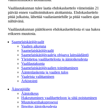
Vaalilautakunnan tulee laatia ehdokasluettelo viimeistään 21
päivää ennen vaalitoimituksen aloittamista. Ehdokasluettelo
pitää julkaista, lähettää vaaliasiamiehille ja pitää vaalien ajan
nähtävänä.
Vaalilautakunnan päätökseen ehdokasluettelosta ei saa hakea
erikseen muutosta.
Saamelaiskäräjävaalit
Vaalien aikajana
Saamelaiskäräjävaalit
Saamelaiskäräjävaaleja ohjaava lainsäädäntö
Yleistietoa vaaliluettelosta ja äänioikeudesta
Vaalilautakunta
Saamelaiskäräjävaalien toimittaminen
Ääntenlaskenta ja vaalien tulos
Vaaleista valittaminen
Arkistointi
Äänestäjälle
Äänioikeus
Hakeutuminen vaaliluetteloon ja siitä poistuminen
Muutoksenhakuprosessi
Ilmoitus äänioikeudesta