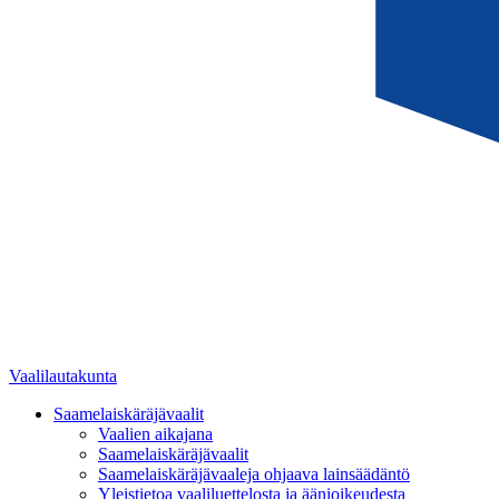
Vaalilautakunta
Saamelaiskäräjävaalit
Vaalien aikajana
Saamelaiskäräjävaalit
Saamelaiskäräjävaaleja ohjaava lainsäädäntö
Yleistietoa vaaliluettelosta ja äänioikeudesta