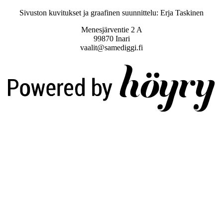
Sivuston kuvitukset ja graafinen suunnittelu: Erja Taskinen
Menesjärventie 2 A
99870 Inari
vaalit@samediggi.fi
Digi- ja mainostoimisto Höyry Rovaniemi ja Oulu