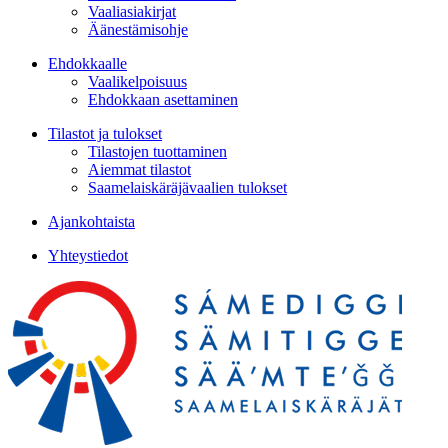
Vaaliasiakirjat
Äänestämisohje
Ehdokkaalle
Vaalikelpoisuus
Ehdokkaan asettaminen
Tilastot ja tulokset
Tilastojen tuottaminen
Aiemmat tilastot
Saamelaiskäräjävaalien tulokset
Ajankohtaista
Yhteystiedot