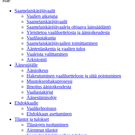
Hae
Saamelaiskäräjävaalit
Vaalien aikajana
Saamelaiskäräjävaalit
Saamelaiskäräjävaaleja ohjaava lainsäädäntö
Yleistietoa vaaliluettelosta ja äänioikeudesta
Vaalilautakunta
Saamelaiskäräjävaalien toimittaminen
Ääntenlaskenta ja vaalien tulos
Vaaleista valittaminen
Arkistointi
Äänestäjälle
Äänioikeus
Hakeutuminen vaaliluetteloon ja siitä poistuminen
Muutoksenhakuprosessi
Ilmoitus äänioikeudesta
Vaaliasiakirjat
Äänestämisohje
Ehdokkaalle
Vaalikelpoisuus
Ehdokkaan asettaminen
Tilastot ja tulokset
Tilastojen tuottaminen
Aiemmat tilastot