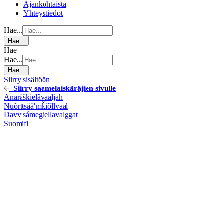
Ajankohtaista
Yhteystiedot
Hae...
Hae...
Hae
Hae...
Hae...
Siirry sisältöön
Siirry saamelaiskäräjien sivulle
Anarâškielâ
vaaljah
Nuõrttsääʹmǩiõll
vaal
Davvisámegiella
valggat
Suomi
fi