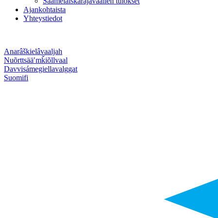
Saamelaiskäräjävaalien tulokset
Ajankohtaista
Yhteystiedot
Anarâškielâ
vaaljah
Nuõrttsääʹmǩiõll
vaal
Davvisámegiella
valggat
Suomi
fi