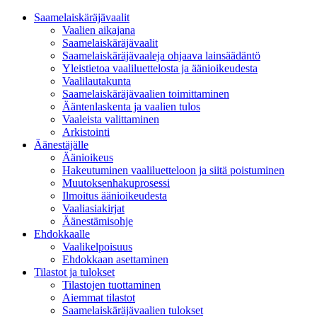
Saamelaiskäräjävaalit
Vaalien aikajana
Saamelaiskäräjävaalit
Saamelaiskäräjävaaleja ohjaava lainsäädäntö
Yleistietoa vaaliluettelosta ja äänioikeudesta
Vaalilautakunta
Saamelaiskäräjävaalien toimittaminen
Ääntenlaskenta ja vaalien tulos
Vaaleista valittaminen
Arkistointi
Äänestäjälle
Äänioikeus
Hakeutuminen vaaliluetteloon ja siitä poistuminen
Muutoksenhakuprosessi
Ilmoitus äänioikeudesta
Vaaliasiakirjat
Äänestämisohje
Ehdokkaalle
Vaalikelpoisuus
Ehdokkaan asettaminen
Tilastot ja tulokset
Tilastojen tuottaminen
Aiemmat tilastot
Saamelaiskäräjävaalien tulokset