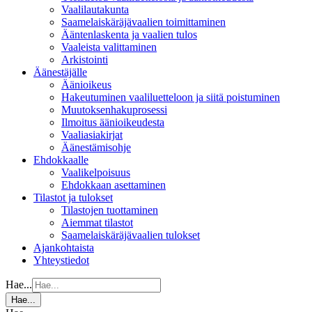
Vaalilautakunta
Saamelaiskäräjävaalien toimittaminen
Ääntenlaskenta ja vaalien tulos
Vaaleista valittaminen
Arkistointi
Äänestäjälle
Äänioikeus
Hakeutuminen vaaliluetteloon ja siitä poistuminen
Muutoksenhakuprosessi
Ilmoitus äänioikeudesta
Vaaliasiakirjat
Äänestämisohje
Ehdokkaalle
Vaalikelpoisuus
Ehdokkaan asettaminen
Tilastot ja tulokset
Tilastojen tuottaminen
Aiemmat tilastot
Saamelaiskäräjävaalien tulokset
Ajankohtaista
Yhteystiedot
Hae...
Hae...