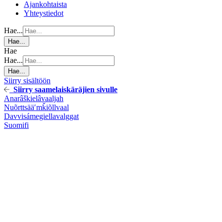
Ajankohtaista
Yhteystiedot
Hae...
Hae...
Hae
Hae...
Hae...
Siirry sisältöön
Siirry saamelaiskäräjien sivulle
Anarâškielâ
vaaljah
Nuõrttsääʹmǩiõll
vaal
Davvisámegiella
valggat
Suomi
fi