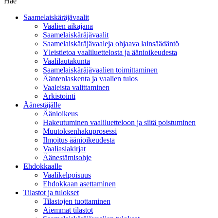
Hae
Saamelaiskäräjävaalit
Vaalien aikajana
Saamelaiskäräjävaalit
Saamelaiskäräjävaaleja ohjaava lainsäädäntö
Yleistietoa vaaliluettelosta ja äänioikeudesta
Vaalilautakunta
Saamelaiskäräjävaalien toimittaminen
Ääntenlaskenta ja vaalien tulos
Vaaleista valittaminen
Arkistointi
Äänestäjälle
Äänioikeus
Hakeutuminen vaaliluetteloon ja siitä poistuminen
Muutoksenhakuprosessi
Ilmoitus äänioikeudesta
Vaaliasiakirjat
Äänestämisohje
Ehdokkaalle
Vaalikelpoisuus
Ehdokkaan asettaminen
Tilastot ja tulokset
Tilastojen tuottaminen
Aiemmat tilastot