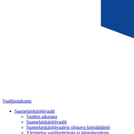
Vaalilautakunta
Saamelaiskäräjävaalit
Vaalien aikajana
Saamelaiskäräjävaalit
Saamelaiskäräjävaaleja ohjaava lainsäädäntö
Yleistietoa vaaliluettelosta ja äänioikeudesta