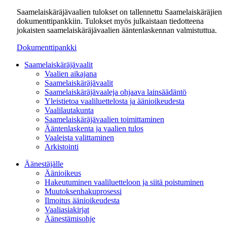
Saamelaiskäräjävaalien tulokset on tallennettu Saamelaiskäräjien
dokumenttipankkiin. Tulokset myös julkaistaan tiedotteena
jokaisten saamelaiskäräjävaalien ääntenlaskennan valmistuttua.
Dokumenttipankki
Saamelaiskäräjävaalit
Vaalien aikajana
Saamelaiskäräjävaalit
Saamelaiskäräjävaaleja ohjaava lainsäädäntö
Yleistietoa vaaliluettelosta ja äänioikeudesta
Vaalilautakunta
Saamelaiskäräjävaalien toimittaminen
Ääntenlaskenta ja vaalien tulos
Vaaleista valittaminen
Arkistointi
Äänestäjälle
Äänioikeus
Hakeutuminen vaaliluetteloon ja siitä poistuminen
Muutoksenhakuprosessi
Ilmoitus äänioikeudesta
Vaaliasiakirjat
Äänestämisohje