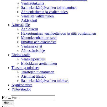
Vaalilautakunta
Saamelaiskäräjävaalien toimittaminen
Ääntenlaskenta ja vaalien tulos
Vaaleista valittaminen
Arkistointi
Äänestäjälle
Äänioikeus
Hakeutuminen vaaliluetteloon ja siitä poistuminen
Muutoksenhakuprosessi
Ilmoitus äänioikeudesta
Vaaliasiakirjat
Äänestämisohje
Ehdokkaalle
Vaalikelpoisuus
Ehdokkaan asettaminen
Tilastot ja tulokset
Tilastojen tuottaminen
Aiemmat tilastot
Saamelaiskäräjävaalien tulokset
Ajankohtaista
Yhteystiedot
Hae...
Hae...