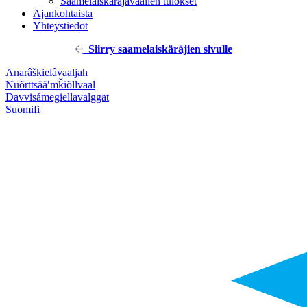
Saamelaiskäräjävaalien tulokset
Ajankohtaista
Yhteystiedot
Siirry saamelaiskäräjien sivulle
Anarâškielâ
vaaljah
Nuõrttsääʹmǩiõll
vaal
Davvisámegiella
valggat
Suomi
fi