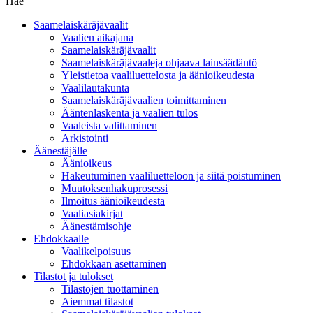
Hae
Saamelaiskäräjävaalit
Vaalien aikajana
Saamelaiskäräjävaalit
Saamelaiskäräjävaaleja ohjaava lainsäädäntö
Yleistietoa vaaliluettelosta ja äänioikeudesta
Vaalilautakunta
Saamelaiskäräjävaalien toimittaminen
Ääntenlaskenta ja vaalien tulos
Vaaleista valittaminen
Arkistointi
Äänestäjälle
Äänioikeus
Hakeutuminen vaaliluetteloon ja siitä poistuminen
Muutoksenhakuprosessi
Ilmoitus äänioikeudesta
Vaaliasiakirjat
Äänestämisohje
Ehdokkaalle
Vaalikelpoisuus
Ehdokkaan asettaminen
Tilastot ja tulokset
Tilastojen tuottaminen
Aiemmat tilastot