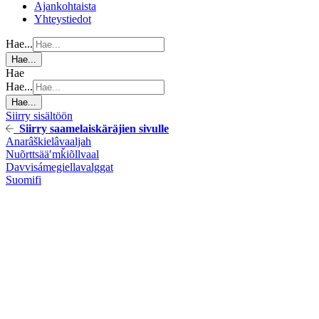
Ajankohtaista
Yhteystiedot
Hae...
Hae...
Hae
Hae...
Hae...
Siirry sisältöön
Siirry saamelaiskäräjien sivulle
Anarâškielâ
vaaljah
Nuõrttsääʹmǩiõll
vaal
Davvisámegiella
valggat
Suomi
fi