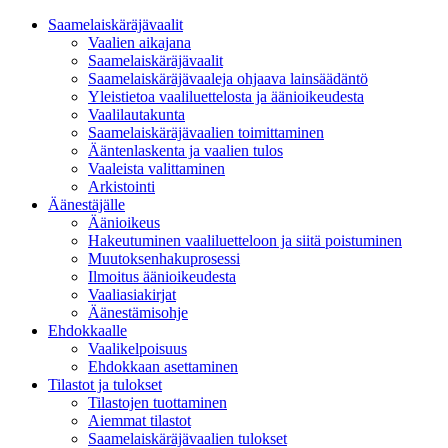
Saamelaiskäräjävaalit
Vaalien aikajana
Saamelaiskäräjävaalit
Saamelaiskäräjävaaleja ohjaava lainsäädäntö
Yleistietoa vaaliluettelosta ja äänioikeudesta
Vaalilautakunta
Saamelaiskäräjävaalien toimittaminen
Ääntenlaskenta ja vaalien tulos
Vaaleista valittaminen
Arkistointi
Äänestäjälle
Äänioikeus
Hakeutuminen vaaliluetteloon ja siitä poistuminen
Muutoksenhakuprosessi
Ilmoitus äänioikeudesta
Vaaliasiakirjat
Äänestämisohje
Ehdokkaalle
Vaalikelpoisuus
Ehdokkaan asettaminen
Tilastot ja tulokset
Tilastojen tuottaminen
Aiemmat tilastot
Saamelaiskäräjävaalien tulokset