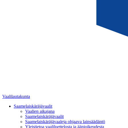
Vaalilautakunta
Saamelaiskäräjävaalit
Vaalien aikajana
Saamelaiskäräjävaalit
Saamelaiskäräjävaaleja ohjaava lainsäädäntö
Yleistietoa vaaliluettelosta ja äänioikeudesta