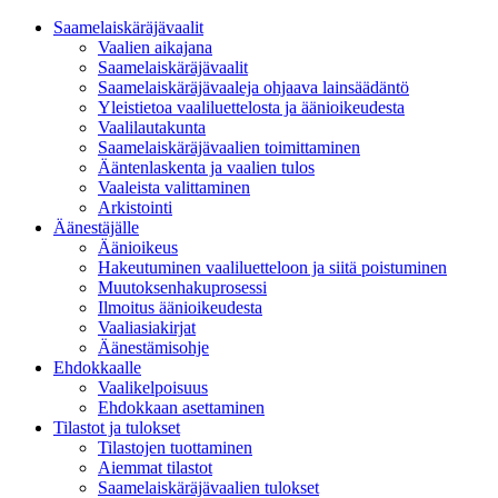
Saamelaiskäräjävaalit
Vaalien aikajana
Saamelaiskäräjävaalit
Saamelaiskäräjävaaleja ohjaava lainsäädäntö
Yleistietoa vaaliluettelosta ja äänioikeudesta
Vaalilautakunta
Saamelaiskäräjävaalien toimittaminen
Ääntenlaskenta ja vaalien tulos
Vaaleista valittaminen
Arkistointi
Äänestäjälle
Äänioikeus
Hakeutuminen vaaliluetteloon ja siitä poistuminen
Muutoksenhakuprosessi
Ilmoitus äänioikeudesta
Vaaliasiakirjat
Äänestämisohje
Ehdokkaalle
Vaalikelpoisuus
Ehdokkaan asettaminen
Tilastot ja tulokset
Tilastojen tuottaminen
Aiemmat tilastot
Saamelaiskäräjävaalien tulokset