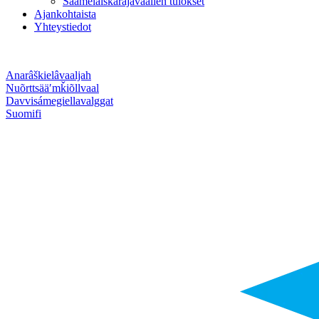
Saamelaiskäräjävaalien tulokset
Ajankohtaista
Yhteystiedot
Anarâškielâ
vaaljah
Nuõrttsääʹmǩiõll
vaal
Davvisámegiella
valggat
Suomi
fi