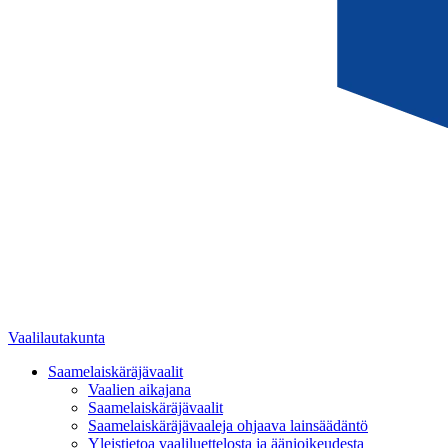
Vaalilautakunta
Saamelaiskäräjävaalit
Vaalien aikajana
Saamelaiskäräjävaalit
Saamelaiskäräjävaaleja ohjaava lainsäädäntö
Yleistietoa vaaliluettelosta ja äänioikeudesta