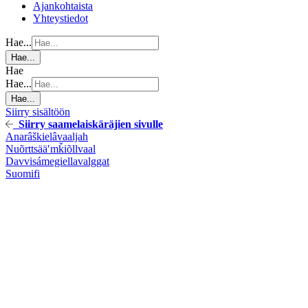
Ajankohtaista
Yhteystiedot
Hae...
Hae...
Hae
Hae...
Hae...
Siirry sisältöön
Siirry saamelaiskäräjien sivulle
Anarâškielâ
vaaljah
Nuõrttsääʹmǩiõll
vaal
Davvisámegiella
valggat
Suomi
fi