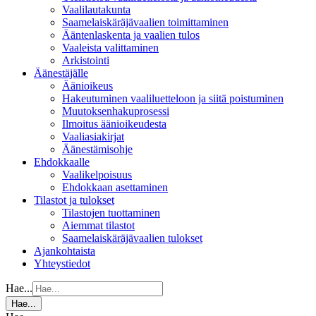
Vaalilautakunta
Saamelaiskäräjävaalien toimittaminen
Ääntenlaskenta ja vaalien tulos
Vaaleista valittaminen
Arkistointi
Äänestäjälle
Äänioikeus
Hakeutuminen vaaliluetteloon ja siitä poistuminen
Muutoksenhakuprosessi
Ilmoitus äänioikeudesta
Vaaliasiakirjat
Äänestämisohje
Ehdokkaalle
Vaalikelpoisuus
Ehdokkaan asettaminen
Tilastot ja tulokset
Tilastojen tuottaminen
Aiemmat tilastot
Saamelaiskäräjävaalien tulokset
Ajankohtaista
Yhteystiedot
Hae...
Hae...