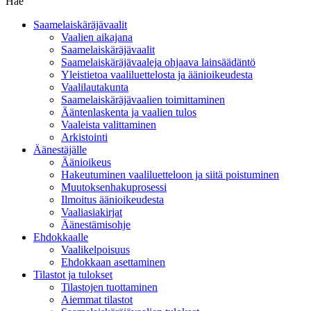
Hae
Saamelaiskäräjävaalit
Vaalien aikajana
Saamelaiskäräjävaalit
Saamelaiskäräjävaaleja ohjaava lainsäädäntö
Yleistietoa vaaliluettelosta ja äänioikeudesta
Vaalilautakunta
Saamelaiskäräjävaalien toimittaminen
Ääntenlaskenta ja vaalien tulos
Vaaleista valittaminen
Arkistointi
Äänestäjälle
Äänioikeus
Hakeutuminen vaaliluetteloon ja siitä poistuminen
Muutoksenhakuprosessi
Ilmoitus äänioikeudesta
Vaaliasiakirjat
Äänestämisohje
Ehdokkaalle
Vaalikelpoisuus
Ehdokkaan asettaminen
Tilastot ja tulokset
Tilastojen tuottaminen
Aiemmat tilastot