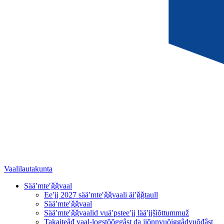
Vaalilautakunta
Sääʹmteʹǧǧvaal
Eeʹjj 2027 sääʹmteʹǧǧvaali äiʹǧǧtaull
Sääʹmteʹǧǧvaal
Sääʹmteʹǧǧvaalid vuäʹpsteeʹjj lääʹjjšiõttummuž
Takaiteâđ vaal-loǥstõõǥǥâst da jiõnnvuõiggâdvuõđâst