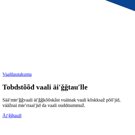
Vaalilautakunta
Tobdstõõđ vaali äiʹǧǧtauʹlle
Sääʹmteʹǧǧvaali äiʹǧǧkõõskâst vuäinak vaali kõskksaž põõʹjid,
vääžnai mieʹrraaiʹjid da vaali ouddnummuž.
Äiʹǧǧtaull