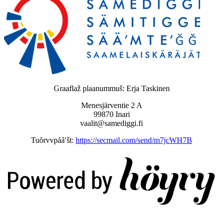
Graaflaž plaanummuš: Erja Taskinen
Menesjärventie 2 A
99870 Inari
vaalit@samediggi.fi
Tuõrvvpååʹšt:
https://secmail.com/send/m7jcWH7B
Digi- ja mainostoimisto Höyry Rovaniemi ja Oulu