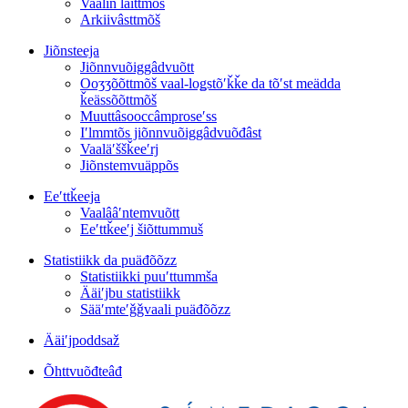
Vaalin läittmõš
Arkiivâsttmõš
Jiõnsteeja
Jiõnnvuõiggâdvuõtt
Ooʒʒõõttmõš vaal-loǥstõʹǩǩe da tõʹst meädda
ǩeässõõttmõš
Muuttâsooccâmproseʹss
Iʹlmmtõs jiõnnvuõiggâdvuõđâst
Vaaläʹššǩeeʹrj
Jiõnstemvuäppõs
Eeʹttǩeeja
Vaalââʹntemvuõtt
Eeʹttǩeeʹj šiõttummuš
Statistiikk da puäđõõzz
Statistiikki puuʹttummša
Ääiʹjbu statistiikk
Sääʹmteʹǧǧvaali puäđõõzz
Ääiʹjpoddsaž
Õhttvuõđteâđ