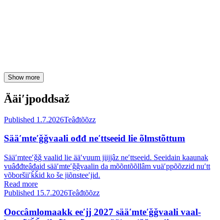
Ääiʹjpoddsaž
Published 1.7.2026
Teâđtõõzz
Sääʹmteʹǧǧvaali ođđ neʹttseeid lie õlmstõttum
Sääʹmteeʹǧǧ vaalid lie ääʹvuum jiijjâz neʹttseeid. Seeidain kaaunak
vuâđđteâđaid sääʹmteʹǧǧvaalin da mõõntõõllâm vuäʹppõõzzid nuʹtt
võboršiiʹǩǩid ko še jiõnsteeʹjid.
Read more
Published 15.7.2026
Teâđtõõzz
Ooccâmlomaakk eeʹjj 2027 sääʹmteʹǧǧvaali vaal-