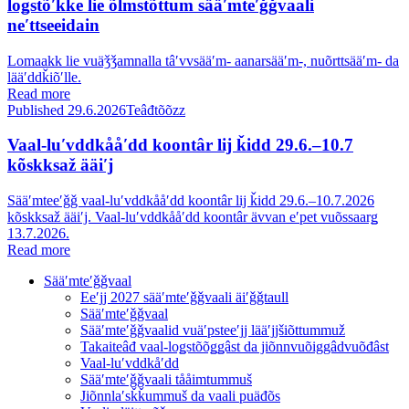
loǥstõʹǩǩe lie õlmstõttum sääʹmteʹǧǧvaali
neʹttseeidain
Lomaakk lie vuäǯǯamnalla tâʹvvsääʹm- aanarsääʹm-, nuõrttsääʹm- da
lääʹddǩiõʹlle.
Read more
Published 29.6.2026
Teâđtõõzz
Vaal-luʹvddkååʹdd koontâr lij ǩidd 29.6.–10.7
kõskksaž ääiʹj
Sääʹmteeʹǧǧ vaal-luʹvddkååʹdd koontâr lij ǩidd 29.6.–10.7.2026
kõskksaž ääiʹj. Vaal-luʹvddkååʹdd koontâr ävvan eʹpet vuõssaarǥ
13.7.2026.
Read more
Sääʹmteʹǧǧvaal
Eeʹjj 2027 sääʹmteʹǧǧvaali äiʹǧǧtaull
Sääʹmteʹǧǧvaal
Sääʹmteʹǧǧvaalid vuäʹpsteeʹjj lääʹjjšiõttummuž
Takaiteâđ vaal-loǥstõõǥǥâst da jiõnnvuõiggâdvuõđâst
Vaal-luʹvddkåʹdd
Sääʹmteʹǧǧvaali tååimtummuš
Jiõnnlaʹsǩǩummuš da vaali puäđõs