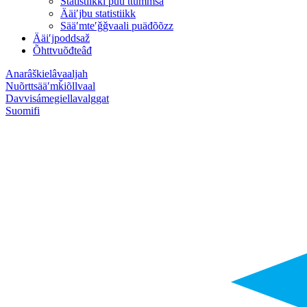
Statistiikki puuʹttummša
Ääiʹjbu statistiikk
Sääʹmteʹǧǧvaali puäđõõzz
Ääiʹjpoddsaž
Õhttvuõđteâđ
Anarâškielâ
vaaljah
Nuõrttsääʹmǩiõll
vaal
Davvisámegiella
valggat
Suomi
fi