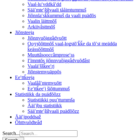
Vaal-luʹvddkåʹdd
Sääʹmteʹǧǧvaali tååimtummuš
Jiõnnlaʹsǩǩummuš da vaali puäđõs
Vaalin läittmõš
Arkiivâsttmõš
Jiõnsteeja
Jiõnnvuõiggâdvuõtt
Ooʒʒõõttmõš vaal-loǥstõʹǩǩe da tõʹst meädda
ǩeässõõttmõš
Muuttâsooccâmproseʹss
Iʹlmmtõs jiõnnvuõiggâdvuõđâst
Vaaläʹššǩeeʹrj
Jiõnstemvuäppõs
Eeʹttǩeeja
Vaalââʹntemvuõtt
Eeʹttǩeeʹj šiõttummuš
Statistiikk da puäđõõzz
Statistiikki puuʹttummša
Ääiʹjbu statistiikk
Sääʹmteʹǧǧvaali puäđõõzz
Ääiʹjpoddsaž
Õhttvuõđteâđ
Search...