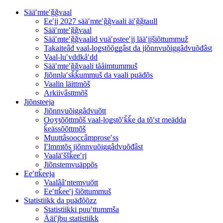
Sääʹmteʹǧǧvaal
Eeʹjj 2027 sääʹmteʹǧǧvaali äiʹǧǧtaull
Sääʹmteʹǧǧvaal
Sääʹmteʹǧǧvaalid vuäʹpsteeʹjj lääʹjjšiõttummuž
Takaiteâđ vaal-loǥstõõǥǥâst da jiõnnvuõiggâdvuõđâst
Vaal-luʹvddkåʹdd
Sääʹmteʹǧǧvaali tååimtummuš
Jiõnnlaʹsǩǩummuš da vaali puäđõs
Vaalin läittmõš
Arkiivâsttmõš
Jiõnsteeja
Jiõnnvuõiggâdvuõtt
Ooʒʒõõttmõš vaal-loǥstõʹǩǩe da tõʹst meädda
ǩeässõõttmõš
Muuttâsooccâmproseʹss
Iʹlmmtõs jiõnnvuõiggâdvuõđâst
Vaaläʹššǩeeʹrj
Jiõnstemvuäppõs
Eeʹttǩeeja
Vaalââʹntemvuõtt
Eeʹttǩeeʹj šiõttummuš
Statistiikk da puäđõõzz
Statistiikki puuʹttummša
Ääiʹjbu statistiikk