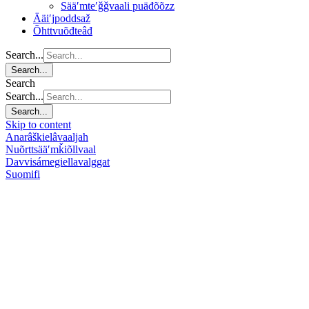
Sääʹmteʹǧǧvaali puäđõõzz
Ääiʹjpoddsaž
Õhttvuõđteâđ
Search...
Search...
Search
Search...
Search...
Skip to content
Anarâškielâ
vaaljah
Nuõrttsääʹmǩiõll
vaal
Davvisámegiella
valggat
Suomi
fi