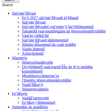
Search...
Search
Sääʹmteʹǧǧvaal
Eeʹjj 2027 sääʹmteʹǧǧvaali äiʹǧǧtaull
Sääʹmteʹǧǧvaal
Sääʹmteʹǧǧvaalid vuäʹpsteeʹjj lääʹjjšiõttummuž
Takaiteâđ vaal-loǥstõõǥǥâst da jiõnnvuõiggâdvuõđâst
Vaal-luʹvddkåʹdd
Sääʹmteʹǧǧvaali tååimtummuš
Jiõnnlaʹsǩǩummuš da vaali puäđõs
Vaalin läittmõš
Arkiivâsttmõš
Jiõnsteeja
Jiõnnvuõiggâdvuõtt
Ooʒʒõõttmõš vaal-loǥstõʹǩǩe da tõʹst meädda
ǩeässõõttmõš
Muuttâsooccâmproseʹss
Iʹlmmtõs jiõnnvuõiggâdvuõđâst
Vaaläʹššǩeeʹrj
Jiõnstemvuäppõs
Eeʹttǩeeja
Vaalââʹntemvuõtt
Eeʹttǩeeʹj šiõttummuš
Statistiikk da puäđõõzz